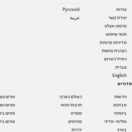
אודות
Pусский
יצירת קשר
عربية
פרסמו אצלנו
תנאי שימוש
מדיניות פרטיות
הצהרת נגישות
המייל האדום
עברית
English
מדורים
חדשות
העולם הערבי
פורום צע
מבזקים
תרבות ופנאי
פורום נשו
ביטחוני
ספורט
פורום בי
פוליטי-מדיני
פורומים
פורום בי
בארץ
יהדות