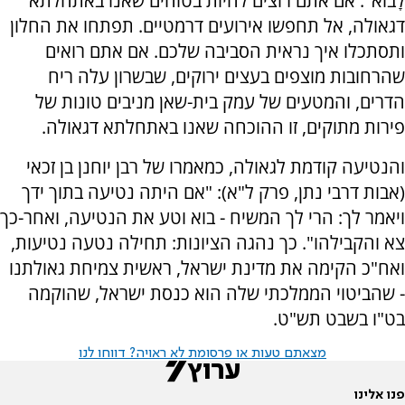
לָבוֹא". אם אתם רוצים להיות בטוחים שאנו באתחלתא
דגאולה, אל תחפשו אירועים דרמטיים. תפתחו את החלון
ותסתכלו איך נראית הסביבה שלכם. אם אתם רואים
שהרחובות מוצפים בעצים ירוקים, שבשרון עלה ריח
הדרים, והמטעים של עמק בית-שאן מניבים טונות של
פירות מתוקים, זו ההוכחה שאנו באתחלתא דגאולה.
והנטיעה קודמת לגאולה, כמאמרו של רבן יוחנן בן זכאי
(אבות דרבי נתן, פרק ל"א): "אם היתה נטיעה בתוך ידך
ויאמר לך: הרי לך המשיח - בוא וטע את הנטיעה, ואחר-כך
צא והקבילהו". כך נהגה הציונות: תחילה נטעה נטיעות,
ואח"כ הקימה את מדינת ישראל, ראשית צמיחת גאולתנו
- שהביטוי הממלכתי שלה הוא כנסת ישראל, שהוקמה
בט"ו בשבט תש"ט.
מצאתם טעות או פרסומת לא ראויה? דווחו לנו
פנו אלינו