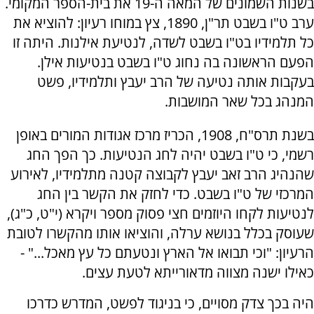
בשנות השמונים של המאה ה-19 את בית-הספר המקומי.
ערב ט"ו בשבט תר"ן, 1890, צץ במוחו רעיון: להוציא את
כל תלמידיו בט"ו בשבט לשדה, לנטיעת אילנות. היתה זו
הפעם הראשונה בה נחוג ט"ו בשבט בנטיעות אילן.
בעקבות אותה נטיעה של הרב יעבץ ותלמידיו, פשט
המנהג בכל שאר המושבות.
בשנת תרס"ח, 1908, הכריז מרכז אגודות המורים באופן
רשמי, כי ט"ו בשבט יהיה לחג הנטיעות. כך הפך החג
שהנהיג הרב זאב יעבץ לקבוצה קטנה מתלמידיו, לאירוע
המרכזי של ט"ו בשבט. כדי לחזק את הקשר בין החג
לנטיעות לקחו היוזמים חצי פסוק מספר ויקרא (י"ט, כ"ג),
שעוסק בכלל בנושא ערלה, והוציאו אותו מהקשרו לטובת
הרעיון: "וכי תבואו אל הארץ ונטעתם כל עץ מאכל..." -
כאילו ישנה מצווה מדאורייתא לטעת עצים.
היה בכך צדק מסויים, כי בניגוד לפשט, המדרש כדרכו