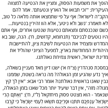
הופך את משמעות הפסוק, ומציין את הנטיעה למצווה
העיקרית: "'וכי תבואו אל הארץ ונטעתם'. אמר להם
הקב"ה לישראל: אף על פי שתמצאו אותה מלאה כל טוב,
לא תאמרו: 'נשב ולא ניטע', אלא הוו זהירין בנטיעות...
כשם שנכנסתם ומצאתם נטיעות שנטעו אחרים, אף אתם
היו נוטעים לבניכם" (תנחומא, קדושים, ח'). הנה, שוב בא
המדרש ומצמיד את הנטיעות לשיבת ציון, להתיישבות
היהודית המחודשת בארץ, למפעל הציוני שהוליד את
מדינת ישראל, ראשית צמיחת גאולתנו.
במסכת סנהדרין (צ"ח א') ישנו דיון מאד מעניין בשאלה,
איך נדע שהגיע זמן הגאולה? מה נראה בשטח, שממנו
נבין שאנו בראשית גאולתנו? אומר רבי אבא: "אין לך קץ
מגולה מזה", אין דבר שיעיד יותר מכל שאנו בזמן הגאולה,
שנאמר - הוא מצטט פסוק מיחזקאל (ל"ו, ח'): "וְאַתֶּם הָרֵי
יִשְׂרָאֵל עַנְפְּכֶם תִּתֵּנוּ וּפֶרְיְכֶם תִּשְׂאוּ לְעַמִּי יִשְׂרָאֵל כִּי קֵרְבוּ