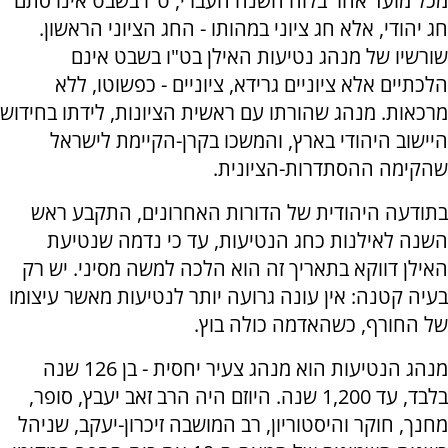
מכל מועד אחר בלוח השנה העברי, ט"ו בשבט אינו סתם
חג יהודי, אלא חג ציוני במהותו - החג הציוני הראשון.
שורשיו של מנהג נטיעות האילן בט"ו בשבט אינם
הלכתיים אלא ציוניים גרידא, ציוניים - כפשוטו, ללא
מרכאות. מנהג שהורתו עם ראשית הציונות, לידתו בחידוש
היישוב היהודי בארץ, והמשכו בקרן-הקיימת לישראל
שהקימה ההסתדרות-הציונית.
בתודעה היהודית של הדורות האחרונים, התקבע ראש
השנה לאילנות כחג הנטיעות, עד כי נדמה שנטיעת
האילן דווקא בתאריך זה הוא הלכה למשה מסיני. יש רק
בעיה קטנה: אין עונה גרועה יותר לנטיעות מאשר עיצומו
של החורף, כשהאדמה כולה בוץ.
מנהג הנטיעות הוא מנהג צעיר יחסית - בן 126 שנה
בלבד, עד 1,200 שנה. היוזם היה הרב זאב יעבץ, סופר,
מחנך, חוקר והיסטוריון, רב המושבה זיכרון-יעקב, שניהל