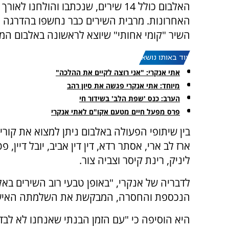
האלבום כולל 14 שירים, שנכתבו והולחנו ל
האחרונות. מרבית השירים כבר נחשפו בהדרגה 
השיר "קומי אחותי" שיוצא לראשונה באלבום המ
עוד באותו נושא:
אתי אנקרי: "אני רוצה לקיים את ההלכה"
מיוחד: אתי אנקרי פגשה את סיון רהב
הערב: כנס 'שפת הלב' בשידור חי
פרס מפעל חיים מטעם אקו"ם לאתי אנקרי
בין שיתופי הפעולה באלבום ניתן למצוא את קורין
ארז לב ארי, אסתר רדא, דין דין אביב, יובל דיין, פ
ליניק, רינת קיסר וצביה צור.
לדבריה של אנקרי, "באופן טבעי רוב השירים באלב
הנכספת והחסרה, המבקשת את השלמתה האישית
היא הוסיפה כי "עם הזמן הבנתי שאנחנו לא לבד