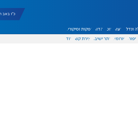
כ"ו באב תשפ"ו |
 ונדל"ן
דעות
אוכל
יהדות
הפקות וסיקורים
ספורט
פורומים
אתר ישיבה
יצירת קשר
עוד