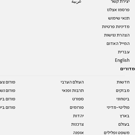
יצירת קשר
عربية
פרסמו אצלנו
תנאי שימוש
מדיניות פרטיות
הצהרת נגישות
המייל האדום
עברית
English
מדורים
חדשות
העולם הערבי
פורום צע
מבזקים
תרבות ופנאי
פורום נשו
ביטחוני
ספורט
פורום בי
פוליטי-מדיני
פורומים
פורום בי
בארץ
יהדות
בעולם
צרכנות
משפט ופלילים
אופנה