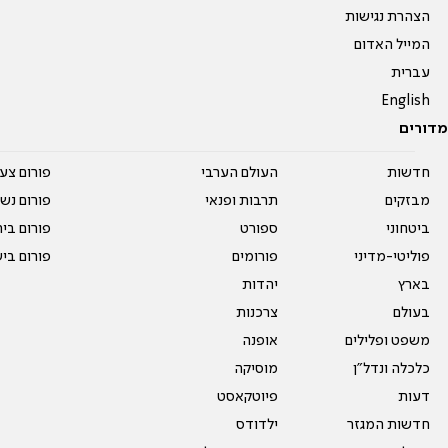
הצהרת נגישות
המייל האדום
עברית
English
מדורים
חדשות
העולם הערבי
פורום צע
מבזקים
תרבות ופנאי
פורום נשו
ביטחוני
ספורט
פורום בי
פוליטי-מדיני
פורומים
פורום בי
בארץ
יהדות
בעולם
צרכנות
משפט ופלילים
אופנה
כלכלה ונדל"ן
מוסיקה
דעות
פיוטקאסט
חדשות המגזר
ילדודס