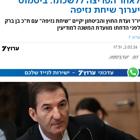
לאחר הפריצה ללשכתו: ביסמוט
יערוך שיחת נזיפה
יו"ר ועדת החוץ והביטחון יקיים "שיחת נזיפה" עם ח"כ בן ברק
לפני הדחתו מוועדת המשנה למודיעין
ערוץ 7
2.02.26, 17:51
כנסת
בועז ביסמוט