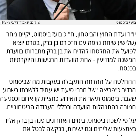
בועז ביסמוט
צילום: יואב דודקביץ/TPS
יו"ר ועדת החוץ והביטחון, ח" כ בועז ביסמוט, יקיים מחר
(שלישי) שיחת נזיפה עם ח"כ רם בן ברק, בטרם יוציא
לפועל את החלטתו להדיח את בן ברק מחברותו בוועדת
המשנה למודיעין - אחת הוועדות הרגישות והיוקרתיות
בכנסת.
ההחלטה על ההדחה התקבלה בעקבות מה שביסמוט
הגדיר כ"פריצה" של חברי סיעת יש עתיד ללשכתו בשבוע
שעבר. ביסמוט תיאר את האירוע כחציית קו אדום וכפגיעה
חמורה בהתנהלות הוועדה ובכללי העבודה הביטחוניים.
על פי לשכת ביסמוט, בימים האחרונים פנה בן ברק אליו
באמצעות שליחים וגם ישירות, בבקשה לבטל את