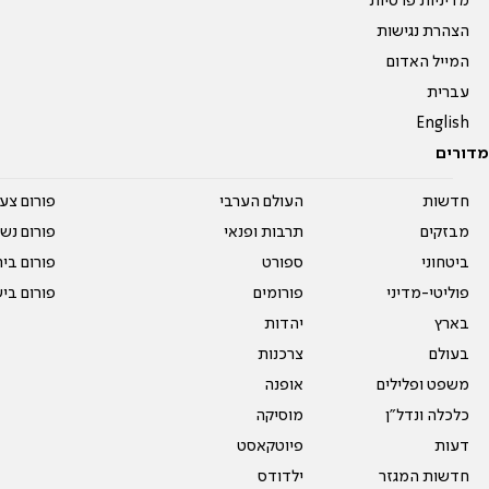
מדיניות פרטיות
הצהרת נגישות
המייל האדום
עברית
English
מדורים
חדשות
העולם הערבי
פורום צע
מבזקים
תרבות ופנאי
פורום נשו
ביטחוני
ספורט
פורום בי
פוליטי-מדיני
פורומים
פורום בי
בארץ
יהדות
בעולם
צרכנות
משפט ופלילים
אופנה
כלכלה ונדל"ן
מוסיקה
דעות
פיוטקאסט
חדשות המגזר
ילדודס