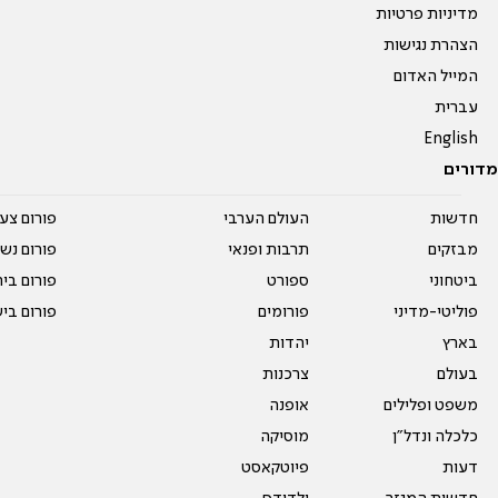
מדיניות פרטיות
הצהרת נגישות
המייל האדום
עברית
English
מדורים
חדשות
העולם הערבי
פורום צע
מבזקים
תרבות ופנאי
פורום נשו
ביטחוני
ספורט
פורום בי
פוליטי-מדיני
פורומים
פורום בי
בארץ
יהדות
בעולם
צרכנות
משפט ופלילים
אופנה
כלכלה ונדל"ן
מוסיקה
דעות
פיוטקאסט