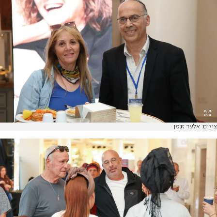
צילום: אלעד זגמן