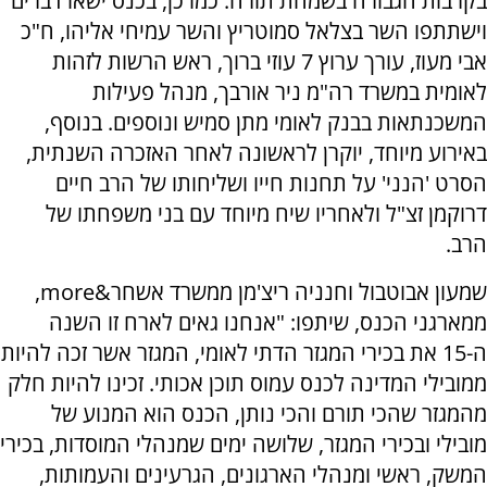
בקרבות הגבורה בשמחת תורה. כמו כן, בכנס ישאו דברים
וישתתפו השר בצלאל סמוטריץ והשר עמיחי אליהו, ח"כ
אבי מעוז, עורך ערוץ 7 עוזי ברוך, ראש הרשות לזהות
לאומית במשרד רה"מ ניר אורבך, מנהל פעילות
המשכנתאות בבנק לאומי מתן סמיש ונוספים. בנוסף,
באירוע מיוחד, יוקרן לראשונה לאחר האזכרה השנתית,
הסרט 'הנני' על תחנות חייו ושליחותו של הרב חיים
דרוקמן זצ"ל ולאחריו שיח מיוחד עם בני משפחתו של
הרב.
שמעון אבוטבול וחנניה ריצ'מן ממשרד אשחר&more,
ממארגני הכנס, שיתפו: "אנחנו גאים לארח זו השנה
ה-15 את בכירי המגזר הדתי לאומי, המגזר אשר זכה להיות
ממובילי המדינה לכנס עמוס תוכן אכותי. זכינו להיות חלק
מהמגזר שהכי תורם והכי נותן, הכנס הוא המנוע של
מובילי ובכירי המגזר, שלושה ימים שמנהלי המוסדות, בכירי
המשק, ראשי ומנהלי הארגונים, הגרעינים והעמותות,