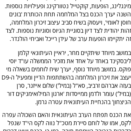
מינגלינג, הופעות, קוקטייל נטוורקינג ופעילויות נוספות.
השנה יערך הכנס בצל המלחמה תחת הכותרת 'בונים
חוסן לאומי', ויעסוק בשיח סביב עיצוב זיכרון המלחמה,
זהות יהודית לצד דיון בסוגיית הגיוס וסוגיות נוספות. לצד
זה יתקיימו הופעות ערב של עידן רייכל ואביחי הולנדר.
במושב מיוחד שיתקיים מחר, יראיין העיתונאי קלמן
ליבסקינד באחד על אחד את מזכיר הממשלה עו"ד יוסי
פוקס. במושב מיוחד נוסף, יערך שיח לוחמים בשאלה מי
יעצב את זיכרון המלחמה בהשתתפות הדיין ומפעיל ה-D9
בעזה אברהם זרביב, סא"ל (במיל') שלום אייזנר, סרן
(במיל') עומר ולדמן ממייסדות 'ארגון המילואימניקים דור
הניצחון' בהנחיית העיתונאית עטרה גרמן.
את הכנס תפתח הערב העיתונאית והאם השכולה עפרה
לקס, אמו של לוחם סיירת מטכ"ל נווה לקס הי"ד שנפל