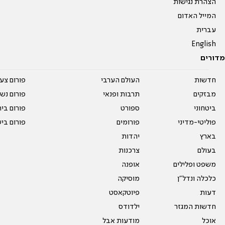
הצהרת נגישות
המייל האדום
עברית
English
מדורים
חדשות
העולם הערבי
פורום צע
מבזקים
תרבות ופנאי
פורום נשו
ביטחוני
ספורט
פורום בי
פוליטי-מדיני
פורומים
פורום בי
בארץ
יהדות
בעולם
צרכנות
משפט ופלילים
אופנה
כלכלה ונדל"ן
מוסיקה
דעות
פיוטקאסט
חדשות המגזר
ילדודס
אוכל
מודעות אבל