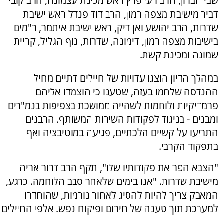
שבי חברון, הרב רעי פרץ ראש מכינת עצמונה, הרב קובי
דביר מישיבת מצפה רמון, הרב דוד פנדל ראש ישיבת
שדרות, הרב יהושע ואן דיק, ראש ישיבת איתמר, ר"מים
בישיבות מצפה רמון, דימונה, שדרות, נוף הגליל, קריית
שמונה ומכינת קשת.
במהלך הדיון הוצגו עדויות של חיילים דתיים מחיל
ההנדסה שלחמו בעזה, שטענו כי הוצמדו אליהם
פרמדיקיות ולוחמות לשהייה ממושכת בצפיפות בנמ"רים
ומבנים - בניגוד לפקודות השירות המשותף. הרבנים
התריעו על קשיים הלכתיים, פגיעה במוטיבציה ואף
בתפקוד הקרבי.
"הצבא הפר את פקודותיו שלו", תקף הרב דרור אריה
מישיבת שדרות. "אנו בימים שלאחר סבב הלוחמה. כרגע,
המאבק צריך להיות להסיג לאחור נורמות, שהוחדרו
למערכת תוך טענה של חירום ופיקוח נפש. אלפי החיילים