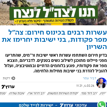
עשרות רבנים בכינוס חירום: צה"ל
מפר פקודות, בני ישיבות יחרימו את
השריון
בדיון חירום השתתפו עשרות ראשי ישיבות ור"מים, שהתריעו
מפני פיילוט מתוכנן לשילוב נשים בטנקים. לדבריהם, הצבא
מפר את פקודותיו, פוגע בלוחמים הדתיים ובמוטיבציה, ועלול
להוביל להדרת בני ישיבות מחילות הלחימה.
דביר עמר
1 דקות
4.02.26, 11:21
בייניש
הרב דוד פנדל
פקודת השירות המשותף
הרב דרור אריה
ישיבת שדרות
צפנת 