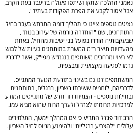
נאמני ההלכה שתקו ושיתפו פעולה בדיעבד בעת הקרב,
אבל אסור לקבע את הפרת הפקודות בעתיד".
נציגים נוספים ציינו כי תהליך דומה התרחש בעבר בחיל
התותחנים, שם "הוחדרה נורמה של עירוב בנות",
שבעקבותיה הודרו בפועל בני ישיבות מהחיל. באחת
מהעדויות תיאר ר"מ המשרת בתותחנים בעיות של לבוש
לא ראוי ומרחבים משותפים בנגמ"ש מפי"ק, אשר לדבריו
גרמו לפגיעה מקצועית ומבצעית.
המשתתפים דנו גם בשינוי בתודעת הנוער המתגייס.
לדבריהם, לוחמים ששירתו בשריון, ברגלים, בתותחנים
ובחילות נוספים - הצמיחו דור חדש של מתגייסים המודע
למרכזיות תרומתו לצה"ל ולערך הרוח שהוא מביא עמו.
הרב דוד פנדל התריע כי אם המהלך יימשך, התלמידים
עלולים "להצביע ברגליים" ולהימנע מגיוס לחיל השריון.