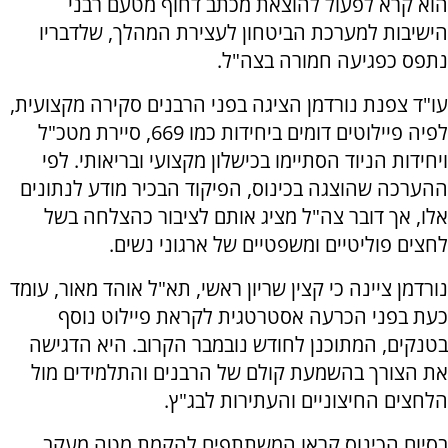
הוא קרא לפעול להוצאת מכתב דחוף מטעם רבני
הישיבות למערכת הביטחון לעצירת המהלך, שלדבריו
נתפס כפגיעה חמורה בצה"ל.
עו"ד צפנת נורדמן הציגה בפני הרבנים סקירה מקצועית,
לפיה פיילוטים דומים ביחידות כמו 669, סיירת מטכ"ל
ויחידות הניוד הסתיימו בכישלון מקצועי ובריאותי. לפי
ההערכה שהוצגה בכינוס, הפיקוד הבכיר מודע לנתונים
אלו, אך דובר צה"ל מציג אותם לציבור כהצלחה בשל
לחצים פוליטיים ומשפטיים של ארגוני נשים.
נורדמן ציינה כי קצין שריון ראשי, תא"ל אוהד מאור, עומד
כעת בפני הכרעה אסטרטגית לקראת פיילוט נוסף
בטנקים, המתוכנן לחודש נובמבר הקרוב. היא הדגישה
את הצורך בהשמעת קולם של הרבנים והתלמידים מול
הלחצים החיצוניים והעתירות לבג"ץ.
בסיום הכינוס קראו המשתתפים להקמת מטה מעקב