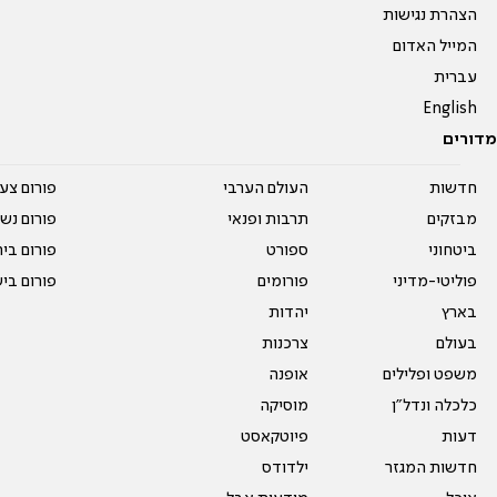
הצהרת נגישות
המייל האדום
עברית
English
מדורים
חדשות
העולם הערבי
פורום צע
מבזקים
תרבות ופנאי
פורום נשו
ביטחוני
ספורט
פורום בי
פוליטי-מדיני
פורומים
פורום בי
בארץ
יהדות
בעולם
צרכנות
משפט ופלילים
אופנה
כלכלה ונדל"ן
מוסיקה
דעות
פיוטקאסט
חדשות המגזר
ילדודס