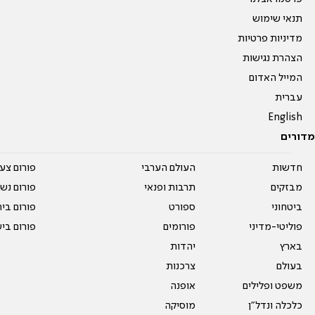
תנאי שימוש
מדיניות פרטיות
הצהרת נגישות
המייל האדום
עברית
English
מדורים
חדשות
העולם הערבי
פורום צע
מבזקים
תרבות ופנאי
פורום נשו
ביטחוני
ספורט
פורום בי
פוליטי-מדיני
פורומים
פורום בי
בארץ
יהדות
בעולם
צרכנות
משפט ופלילים
אופנה
כלכלה ונדל"ן
מוסיקה