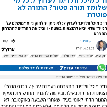
ח"כ מיכל וולדיגר לערוץ 7: כל מי
שלומד תורה פטור? התורה לא
פוטרת
ח"כ מיכל וולדיגר לערוץ 7: לא ניתן יד לחוק גיוס "מושלם על
הנייר" שלא יביא לתוצאות בשטח - ויוביל את החרדים להתרחק
מהצבא
יוני קמפינסקי
1 דקות
4.02.26, 17:41
חוק הגיוס
אולפן ערוץ 7
מיכל וולדיגר
מפלגת הציונות הדתית
כנס המנהלים באילת
ח"כ מיכל וולדיגר, מפלגת הציונות הדתית
ח"כ מיכל וולדיגר התארחה בעמדת ערוץ 7 בכנס מנהלי
הציונות הדתית באילת וביקשה להגדיר מחדש את תפקיד
המגזר הדתי-לאומי בעידן שאחרי השבעה באוקטובר: לא
רק כגוף שמוביל את הלחימה, אלא ככוח המאחד והמחבר