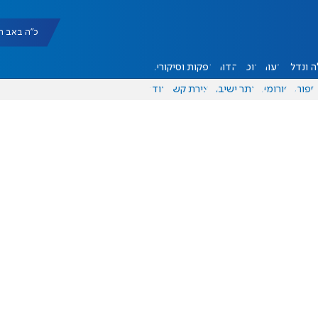
כ"ה באב תשפ"ו |
 ונדל"ן
דעות
אוכל
יהדות
הפקות וסיקורים
ספורט
פורומים
אתר ישיבה
יצירת קשר
עוד