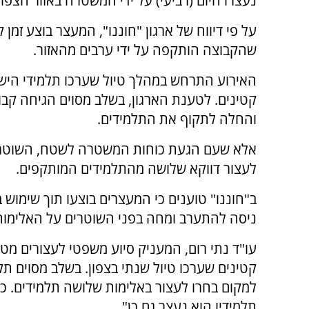
נעצרו היום (רביעי) על ידי המשטרה באזור הצפון
על פי דיווח של ארגון "חוננו", המעצר בוצע זמן
שהקבוצה הותקפה על ידי ערבים מהאזור.
האירוע התרחש במהלך טיול שערכו תלמידי הישי
קטינים. לטענת הארגון, בשלב מסוים הגיחה קבו
והחלה לתקוף את התלמידים.
אלא שעם הגעת כוחות המשטרה לשטח, השוטרי
לעצור דווקא שלושה מהתלמידים המותקפים.
ב"חוננו" טוענים כי המעצרים בוצעו תוך שימוש ב
ניסה להתערב ומחה בפני השוטרים על האלימות,
עו"ד נתי רום, המעניק סיוע משפטי לעצורים מטעם
קטינים שערכו טיול שנתי בצפון. בשלב מסוים ת
למקום בחרו לעצור באלימות שלושה תלמידים. 
תלמידיו הוא נעצר גם כן".