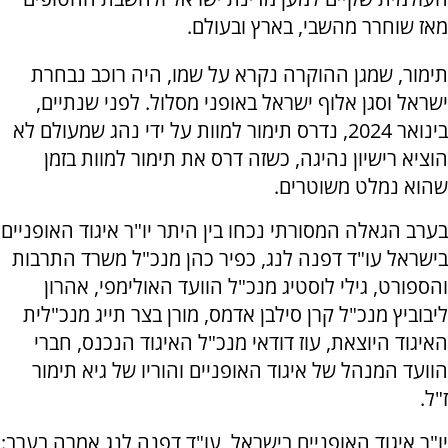
מאז שוחרר מהשבי, בארץ ובעולם.
תימור, שמגן ההוקרה נקרא על שמו, היה רוכב נבחרת
ישראל וסגן אלוף ישראל באופני מסלול. לפני שנתיים,
בינואר 2024, נדרס תימור למוות על ידי נהג שמעולם לא
הוציא רישיון נהיגה, כשזה דרס את תימור למוות בזמן
שהוא נמלט משוטרים.
בערב הגאלה המסורתי נכחו בין היתר יו"ר איגוד האופניים
בישראל עו"ד דפנה לנג, כפיר כהן מנכ"ל משרד התרבות
והספורט, גילי לוסטיג מנכ"ל הוועד האולימפי, אהרון
ליבוביץ מנכ"ל קרן סילבן אדמס, מורן בצר תייג מנכ"לית
האיגוד היוצאת, עוז דודאי מנכ"ל האיגוד הנכנס, חברי
הוועד המנהל של איגוד האופניים והוריו של גיא תימור
ז"ל.
יו"ר איגוד האופניים בישראל, עו"ד דפנה לנג אמרה בערב: