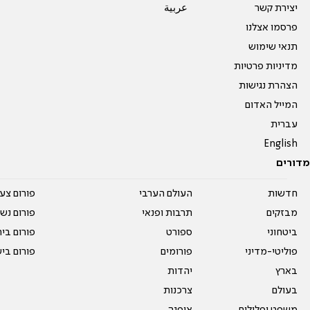
יצירת קשר
عربية
פרסמו אצלנו
תנאי שימוש
מדיניות פרטיות
הצהרת נגישות
המייל האדום
עברית
English
מדורים
חדשות
העולם הערבי
פורום צע
מבזקים
תרבות ופנאי
פורום נשו
ביטחוני
ספורט
פורום בי
פוליטי-מדיני
פורומים
פורום בי
בארץ
יהדות
בעולם
צרכנות