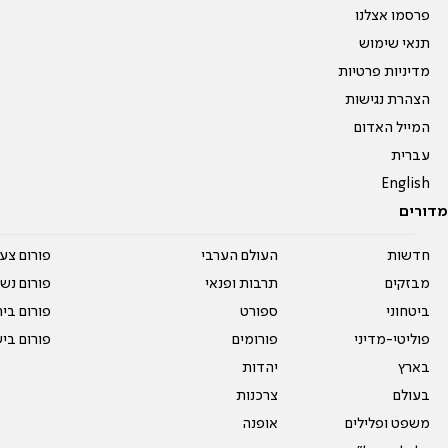
פרסמו אצלנו
תנאי שימוש
מדיניות פרטיות
הצהרת נגישות
המייל האדום
עברית
English
מדורים
חדשות
העולם הערבי
פורום צע
מבזקים
תרבות ופנאי
פורום נשו
ביטחוני
ספורט
פורום בי
פוליטי-מדיני
פורומים
פורום בי
בארץ
יהדות
בעולם
צרכנות
משפט ופלילים
אופנה