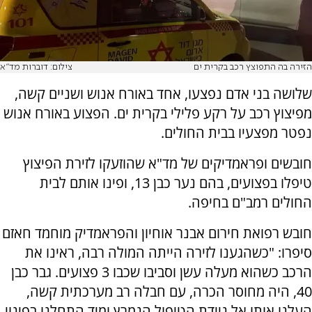
הזירה בה התפוצץ רכב בקרית ים
צילום: דוברות מד"א
שלושה בני אדם נפצעו, אחד באורח אנוש ושניים קשה,
מפיצוץ רכב על רקע פלילי בקרית ים. הפצוע באורח אנוש
נפטר מפצעיו בבית החולים.
חובשים ופראמדיקים של מד"א שהוזעקו לזירת הפיצוץ
טיפלו בפצועים, בהם נער כבן 13, ופינו אותם לבית
החולים רמב"ם בחיפה.
חובש רפואת חירום אבנר אוחיון והפראמדיק מוחמד חאזם
סיפרו: "כשהגענו לזירה הייתה המולה רבה, ראינו את
הרכב כשהוא מעלה עשן וסביבו שכבו 3 פצועים. גבר כבן
40, היה מחוסר הכרה, עם חבלה רב מערכתית קשה,
העלנו אותו אל ניידת הטיפול הנמרץ ומיד התחלנו בפינוי