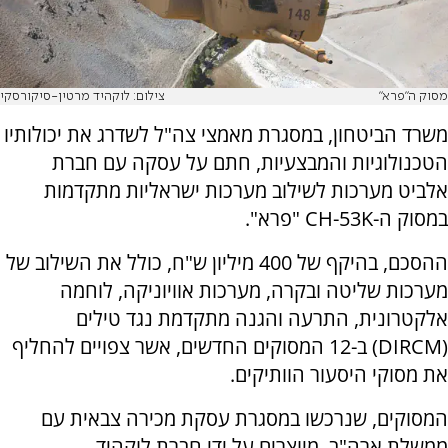
מסוק ה"פרא"
צילום: לוקהיד מרטין-סיקורסקי
משרד הביטחון, במסגרת מאמצי צה"ל לשדרג את יכולותיו
הטכנולוגיות והמבצעיות, חתם על עסקה עם חברת
אלביט מערכות לשילוב מערכות ישראליות מתקדמות
במסוק ה-CH-53K "פרא".
ההסכם, בהיקף של 400 מיליון ש"ח, כולל את השילוב של
מערכות שליטה ובקרה, מערכות אוויוניקה, לוחמה
אלקטרונית, התרעה והגנה מתקדמת נגד טילים
(DIRCM) ב-12 המסוקים החדשים, אשר צפויים להחליף
את מסוקי היסעור הוותיקים.
המסוקים, שנרכשו במסגרת עסקת מכירה צבאית עם
ממשלת ארה"ב, מיוצרים על ידי חברת לוקהיד