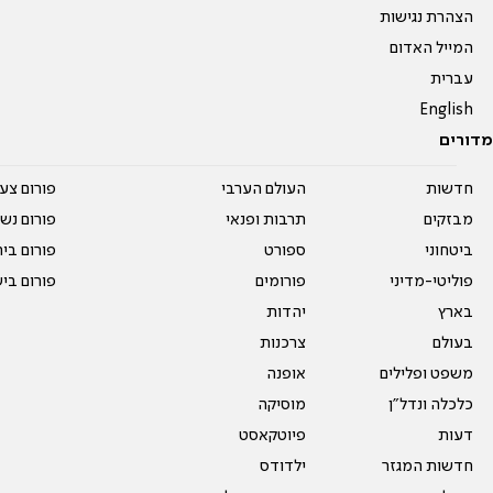
הצהרת נגישות
המייל האדום
עברית
English
מדורים
חדשות
העולם הערבי
פורום צע
מבזקים
תרבות ופנאי
פורום נשו
ביטחוני
ספורט
פורום בי
פוליטי-מדיני
פורומים
פורום בי
בארץ
יהדות
בעולם
צרכנות
משפט ופלילים
אופנה
כלכלה ונדל"ן
מוסיקה
דעות
פיוטקאסט
חדשות המגזר
ילדודס