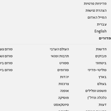
מדיניות פרטיות
הצהרת נגישות
המייל האדום
עברית
English
מדורים
חדשות
העולם הערבי
פורום צע
מבזקים
תרבות ופנאי
פורום נשו
ביטחוני
ספורט
פורום בי
פוליטי-מדיני
פורומים
פורום בי
בארץ
יהדות
בעולם
צרכנות
משפט ופלילים
אופנה
כלכלה ונדל"ן
מוסיקה
דעות
פיוטקאסט