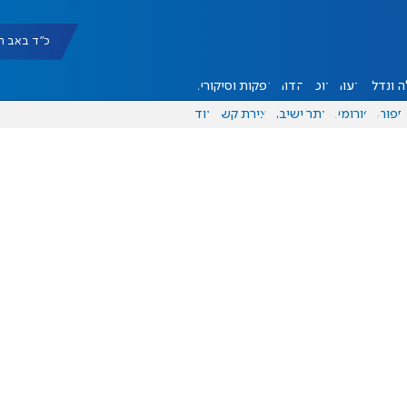
כ"ד באב תשפ"ו |
 ונדל"ן
דעות
אוכל
יהדות
הפקות וסיקורים
ספורט
פורומים
אתר ישיבה
יצירת קשר
עוד