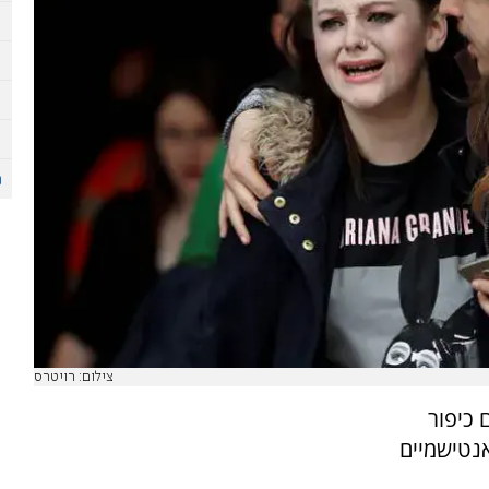
צילום: רויטרס
 כיפור
נטישמיים