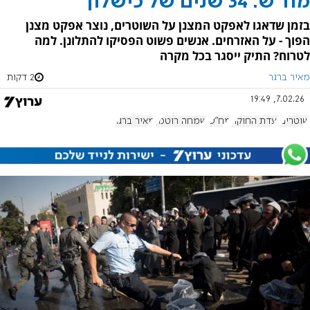
מח"ש: 34 שנים של כישלון
בזמן שדאגו לאפקט המצנן על השוטרים, נוצר אפקט מצנן
הפוך - על האזרחים. אנשים פשוט הפסיקו להתלונן. למה
לטרוח? התיק ייסגר בכל מקרה
מאיר ברגר
2 דקות
7.02.26, 19:49
שוטרים
ועדת החוקה
מח"ש
שמחה רוטמן
מאיר ברגר