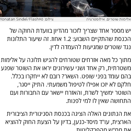
אלימות שוטרים. אילוסטרציה
צילום: Yonatan Sindel/Flash90
יש מספר אחד שצריך לזכור מהדיון בוועדת החוקה של
הכנסת שהתקיים השבוע: 1.2 אחוז. זה שיעור התלונות
נגד שוטרים שמגיעות להעמדה לדין.
מתוך כל מאה אזרחים שטורחים להגיש תלונה על אלימות
משטרתית, רק אחד ושני עשירונים יראו את השוטר שפגע
בהם עומד בפני שופט. השאר? רובם לא ייחקרו בכלל.
חלקם לא יזכו אפילו לטיפול משמעתי. התיק ייסגר,
השוטר ימשיך לשרת, והאזרח יישאר עם החבורות ועם
התחושה שאין לו למי לפנות.
את הנתונים האלה הציגה בכנסת הסניגורית הציבורית
הארצית, עו"ד מיסד-כנען, בדיון על הצעת החוק להוציא
את מח"ש מהפרקליטות.