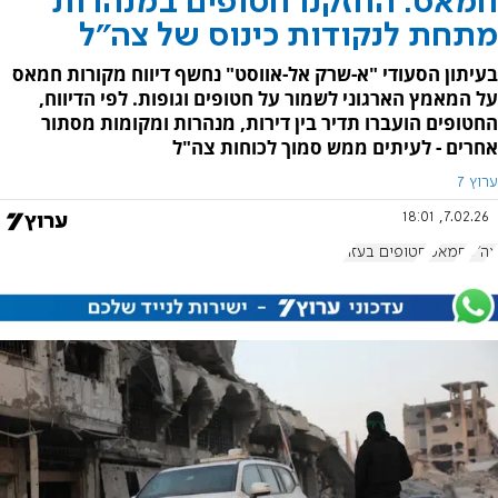
חמאס: החזקנו חטופים במנהרות
מתחת לנקודות כינוס של צה"ל
בעיתון הסעודי "א-שרק אל-אווסט" נחשף דיווח מקורות חמאס
על המאמץ הארגוני לשמור על חטופים וגופות. לפי הדיווח,
החטופים הועברו תדיר בין דירות, מנהרות ומקומות מסתור
אחרים - לעיתים ממש סמוך לכוחות צה"ל
ערוץ 7
7.02.26, 18:01
צה"ל
חמאס
חטופים בעזה