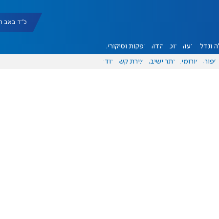
כ"ד באב תשפ"ו |
 ונדל"ן
דעות
אוכל
יהדות
הפקות וסיקורים
ספורט
פורומים
אתר ישיבה
יצירת קשר
עוד