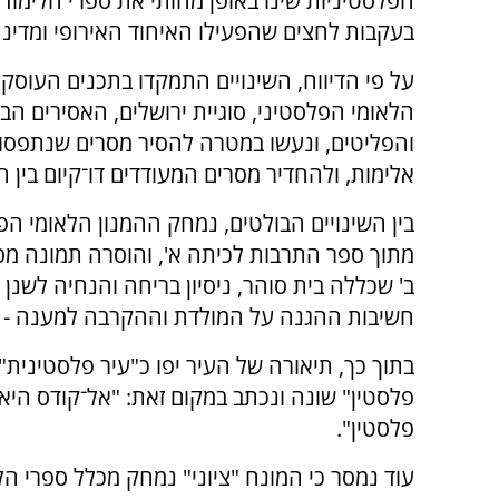
הפלסטיניות שינו באופן מהותי את ספרי הלימוד
בעקבות לחצים שהפעילו האיחוד האירופי ומדינת
על פי הדיווח, השינויים התמקדו בתכנים העוסקים
הלאומי הפלסטיני, סוגיית ירושלים, האסירים הבי
והפליטים, ונעשו במטרה להסיר מסרים שנתפסו 
אלימות, ולהחדיר מסרים המעודדים דו־קיום בין ה
בין השינויים הבולטים, נמחק ההמנון הלאומי הפ
מתוך ספר התרבות לכיתה א', והוסרה תמונה מ
ב' שכללה בית סוהר, ניסיון בריחה והנחיה לשנן
חשיבות ההגנה על המולדת וההקרבה למענה - 
בתוך כך, תיאורה של העיר יפו כ"עיר פלסטינית" 
פלסטין" שונה ונכתב במקום זאת: "אל־קודס היא
פלסטין".
עוד נמסר כי המונח "ציוני" נמחק מכלל ספרי הל