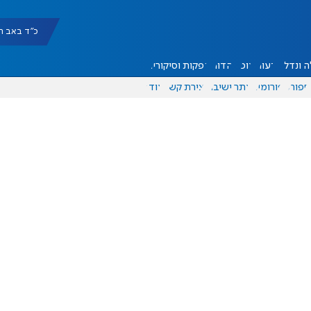
כ"ד באב תשפ"ו |
 ונדל"ן
דעות
אוכל
יהדות
הפקות וסיקורים
ספורט
פורומים
אתר ישיבה
יצירת קשר
עוד