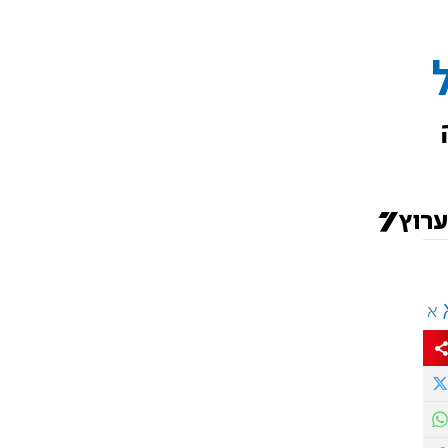
8 קבעה
א