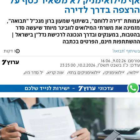
אף מילואימניק לא משאיר כסף על
הרצפה בדרך לדירה
עמותת "דירה ללוחם", בשיתוף שמעון ברון מנכ"ל "תבואה",
מזמינה את משרתי המילואים לוובינר מיוחד שיעשה סדר
בהטבות, במענקים ובדרך הנכונה לרכישת נדל"ן בישראל |
ההשתתפות חינם, הפרטים בכתבה
בשיתוף 'תבואה'
1 דקות
פורסם:
9.02.26, 16:06
עודכן:
כ"ג בשבט תשפ"ו, 10.2.2026, 23:23:00
מילואים
מילואימניקים
מילואימניקים בחזית
שווה קריאה
על סדר היום