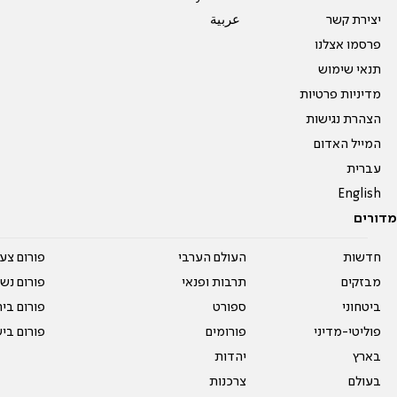
יצירת קשר
عربية
פרסמו אצלנו
תנאי שימוש
מדיניות פרטיות
הצהרת נגישות
המייל האדום
עברית
English
מדורים
חדשות
העולם הערבי
פורום צע
מבזקים
תרבות ופנאי
פורום נשו
ביטחוני
ספורט
פורום בי
פוליטי-מדיני
פורומים
פורום בי
בארץ
יהדות
בעולם
צרכנות