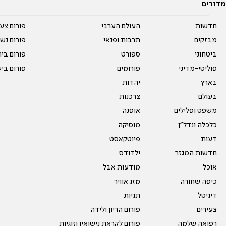
מדורים
חדשות
העולם הערבי
פורום צע
מבזקים
תרבות ופנאי
פורום נשו
ביטחוני
ספורט
פורום בי
פוליטי-מדיני
פורומים
פורום בי
בארץ
יהדות
בעולם
צרכנות
משפט ופלילים
אופנה
כלכלה ונדל"ן
מוסיקה
דעות
פיוטקאסט
חדשות המגזר
ילדודס
אוכל
מודעות אבל
כיפה שחורה
מזג אוויר
דיגיטל
תגיות
צעירים
פורום הריון ולידה
רפואה שלמה
פורום לקראת נישואין וזוגיות