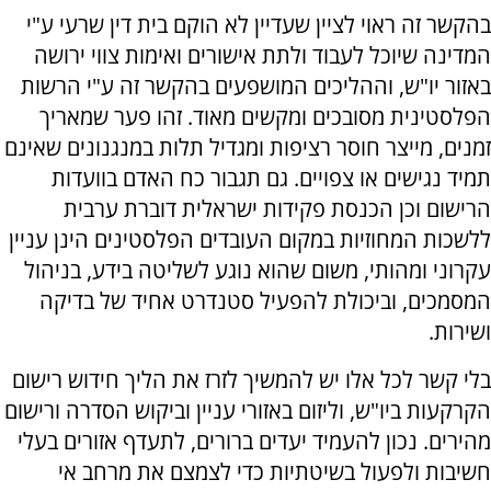
בהקשר זה ראוי לציין שעדיין לא הוקם בית דין שרעי ע"י
המדינה שיוכל לעבוד ולתת אישורים ואימות צווי ירושה
באזור יו"ש, וההליכים המושפעים בהקשר זה ע"י הרשות
הפלסטינית מסובכים ומקשים מאוד. זהו פער שמאריך
זמנים, מייצר חוסר רציפות ומגדיל תלות במנגנונים שאינם
תמיד נגישים או צפויים. גם תגבור כח האדם בוועדות
הרישום וכן הכנסת פקידות ישראלית דוברת ערבית
ללשכות המחוזיות במקום העובדים הפלסטינים הינן עניין
עקרוני ומהותי, משום שהוא נוגע לשליטה בידע, בניהול
המסמכים, וביכולת להפעיל סטנדרט אחיד של בדיקה
ושירות.
בלי קשר לכל אלו יש להמשיך לזרז את הליך חידוש רישום
הקרקעות ביו"ש, וליזום באזורי עניין וביקוש הסדרה ורישום
מהירים. נכון להעמיד יעדים ברורים, לתעדף אזורים בעלי
חשיבות ולפעול בשיטתיות כדי לצמצם את מרחב אי