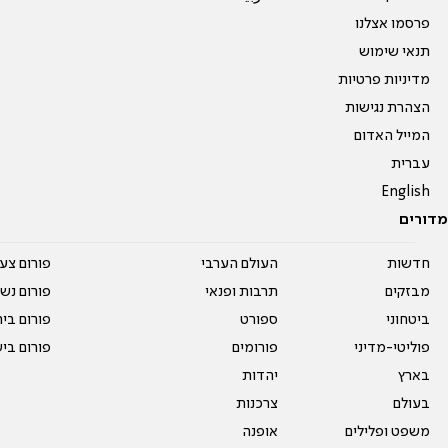
פרסמו אצלנו
תנאי שימוש
מדיניות פרטיות
הצהרת נגישות
המייל האדום
עברית
English
מדורים
חדשות
העולם הערבי
פורום צע
מבזקים
תרבות ופנאי
פורום נשו
ביטחוני
ספורט
פורום בי
פוליטי-מדיני
פורומים
פורום בי
בארץ
יהדות
בעולם
צרכנות
משפט ופלילים
אופנה