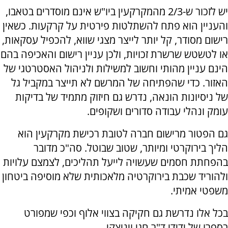
יש לזכור ש-2/3 מהמקרקעין ביו"ש אינם מוסדרים בטאבו,
והעניין הוא פתח להשתלטות פירטית על קרקעות. כשאין
רישום מסודר, קל יותר לייצר מצגי שווא, להכפיל עסקאות,
או לטשטש שרשרת זכויות, ולכן עניין רישום והאכיפה בהם
הינם עניין מהותי וחשוב למשילות ולניהול האסטרטגי של
האזור. כדי שהפתיחה של המרשם לא תייצר במקביל גל
של ניסיונות הונאה, נדרש גם חיזוק מתמיד של בדיקות
עומק ונהלי עבודה סדורים ושקופים.
גם הפטור מרישום חברה לטובת רכישת מקרקעין הוא
הליך בירוקרטי ומיותר, שטוב שבוטל. סה"כ מדובר
בהפחתת חסמים שעשויה לייעל תהליכים, לצמצם עלויות
ולהוריד שכבת בירוקרטיה מלאכותית שלא מוסיפה ביטחון
משפטי אמיתי.
בכל אלו נדרשת גם חקיקה בצווי אלוף וכפי שמפורט
בספרו של ידידי ד"ר חגי ויניצקי.