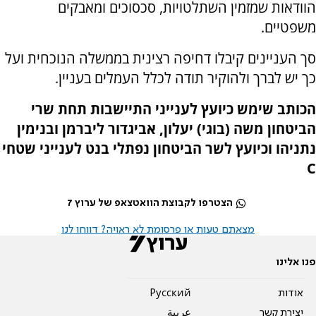
הוודאות שמזמין השתלטויות, סכסוכים ומאבקים
משפטיים.
סך העניינים קיבלו דחיפה רצינית בממשלה הנוכחית ועל
כך יש לברך ולהוקיר תודה לכלל העמלים בעניין.
הכותב שימש כיועץ לענייני התיישבות תחת שרי
הביטחון משה (בוגי) יעלון, אביגדור ליברמן ובנימין
נתניהו וכיועץ לשר הביטחון נפתלי בנט לענייני שטחי
C
הצטרפו לקבוצת הוואטצאפ של ערוץ 7
מצאתם טעות או פרסומת לא ראויה? דווחו לנו
פנו אלינו
אודות
Pусский
יצירת קשר
عربية