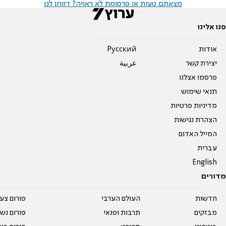
מצאתם טעות או פרסומת לא ראויה? דווחו לנו
פנו אלינו
אודות
Pусский
יצירת קשר
عربية
פרסמו אצלנו
תנאי שימוש
מדיניות פרטיות
הצהרת נגישות
המייל האדום
עברית
English
מדורים
חדשות
העולם הערבי
פורום צע
מבזקים
תרבות ופנאי
פורום נשו