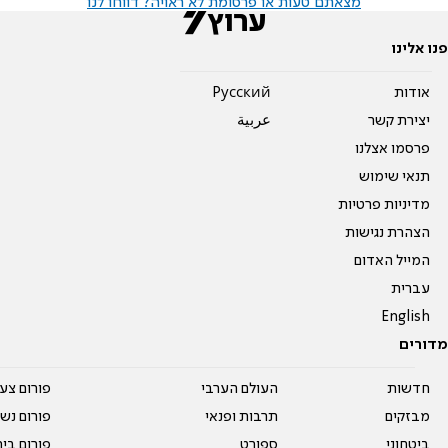
מצאתם טעות או פרסומת לא ראויה? דווחו לנו
פנו אלינו
אודות
Pусский
יצירת קשר
عربية
פרסמו אצלנו
תנאי שימוש
מדיניות פרטיות
הצהרת נגישות
המייל האדום
עברית
English
מדורים
חדשות
העולם הערבי
פורום צע
מבזקים
תרבות ופנאי
פורום נשו
ביטחוני
ספורט
פורום בי