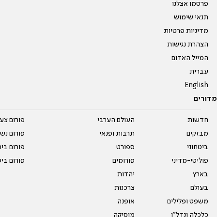
פרסמו אצלנו
תנאי שימוש
מדיניות פרטיות
הצהרת נגישות
המייל האדום
עברית
English
מדורים
חדשות
העולם הערבי
פורום צע
מבזקים
תרבות ופנאי
פורום נשו
ביטחוני
ספורט
פורום בי
פוליטי-מדיני
פורומים
פורום בי
בארץ
יהדות
בעולם
צרכנות
משפט ופלילים
אופנה
כלכלה ונדל"ן
מוסיקה