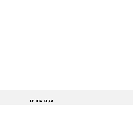
עקבו אחרינו
ות
טוויטר
ם הריון ולידה
פייסבוק
ום לקראת נישואין וזוגיות
אינסטגרם