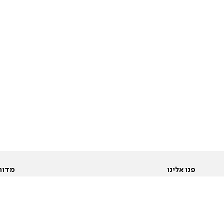
פנו אלינו
מדור
אודות
Pусский
חד
יצירת קשר
عربية
מב
פרסמו אצלנו
בי