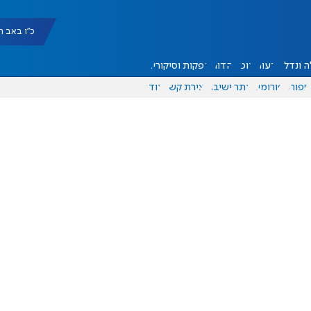
כ"ו באב תשפ"ו |
 ונדל"ן
דעות
אוכל
יהדות
הפקות וסיקורים
ספורט
פורומים
אתר ישיבה
יצירת קשר
עוד