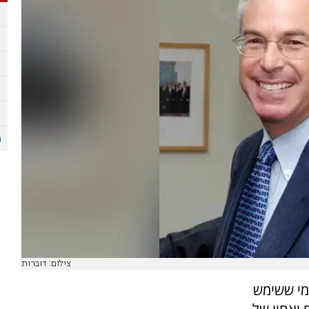
צילום: דוברות
 מי ששימש