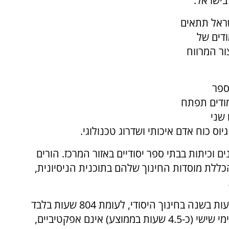
בישראל.
שראל תתאים
וע לימודים של
ור המרווח
ספר
מודים תפתח
סכו שני
ס כוח אדם איכותי ושדרוג טכנולוגי.
עות הקרובים צפוי להתחיל פיילוט בכ-30 גנים וכיתות בבתי ספר יסודיים באזור המרכז. הורים
ללת מוסדות החינוך שלהם בתוכנית הניסיונית,
נתוני האוצר חושפים כי בישראל מלמדים 941 שעות בשנה בחינוך היסודי, לעומת 804 שעות בלבד
בממוצע ה-OECD. באוצר טוענים כי הלימודים בימי שישי (כ-4.5 שעות בממוצע) אינם אפקטיביים,