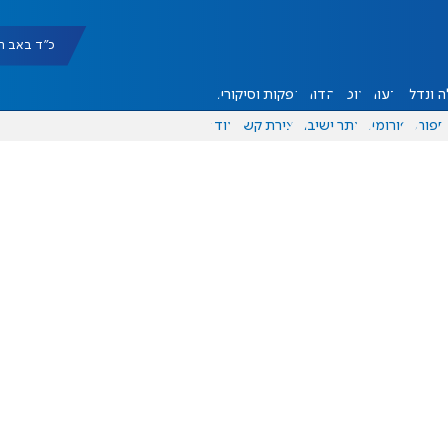
כ"ד באב תשפ"ו |
 ונדל"ן
דעות
אוכל
יהדות
הפקות וסיקורים
ספורט
פורומים
אתר ישיבה
יצירת קשר
עוד