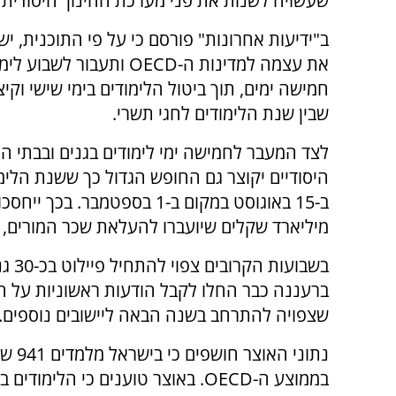
שעשויה לשנות את פני מערכת החינוך היסודית 
ב"ידיעות אחרונות" פורסם כי על פי התוכנית, י
את עצמה למדינות ה-OECD ותעבור לשב
חמישה ימים, תוך ביטול הלימודים בימי שישי וקיצ
שבין שנת הלימודים לחגי תשרי.
לצד המעבר לחמישה ימי לימודים בגנים ובבתי ה
היסודיים יקוצר גם החופש הגדול כך ששנת הלי
ב-15 באוגוסט במקום ב-1 בספטמבר. בכך ייח
מיליארד שקלים שיועברו להעלאת שכר המורים, גיו
בשבו
ברעננה כבר החלו לקבל הודעות ראשוניות על הכ
שצפויה להתרחב בשנה הבאה ליישובים נוספים.