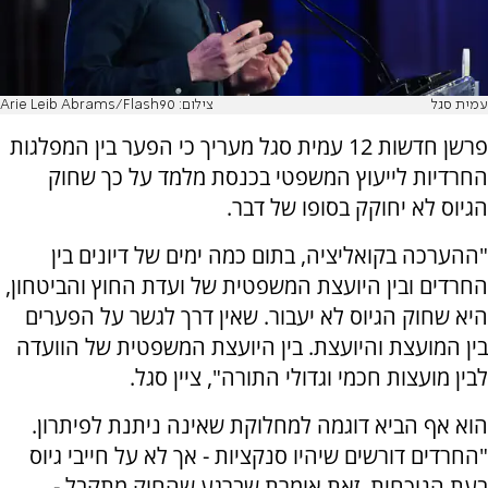
עמית סגל
צילום: Arie Leib Abrams/Flash90
פרשן חדשות 12 עמית סגל מעריך כי הפער בין המפלגות
החרדיות לייעוץ המשפטי בכנסת מלמד על כך שחוק
הגיוס לא יחוקק בסופו של דבר.
"ההערכה בקואליציה, בתום כמה ימים של דיונים בין
החרדים ובין היועצת המשפטית של ועדת החוץ והביטחון,
היא שחוק הגיוס לא יעבור. שאין דרך לגשר על הפערים
בין המועצת והיועצת. בין היועצת המשפטית של הוועדה
לבין מועצות חכמי וגדולי התורה", ציין סגל.
הוא אף הביא דוגמה למחלוקת שאינה ניתנת לפיתרון.
"החרדים דורשים שיהיו סנקציות - אך לא על חייבי גיוס
בעת הנוכחית. זאת אומרת שברגע שהחוק מתקבל -