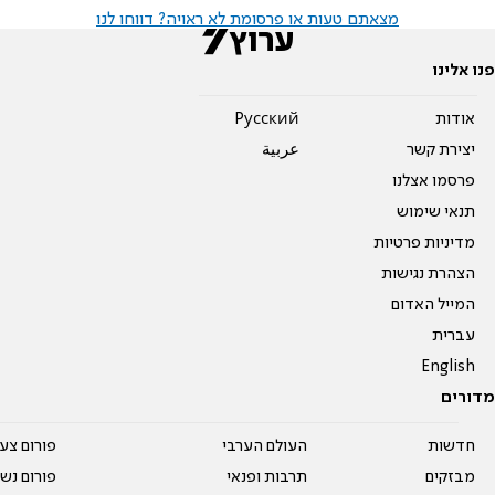
מצאתם טעות או פרסומת לא ראויה? דווחו לנו
פנו אלינו
אודות
Pусский
יצירת קשר
عربية
פרסמו אצלנו
תנאי שימוש
מדיניות פרטיות
הצהרת נגישות
המייל האדום
עברית
English
מדורים
חדשות
העולם הערבי
פורום צע
מבזקים
תרבות ופנאי
פורום נשו