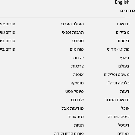
English
מדורים
חדשות
העולם הערבי
פורום צע
מבזקים
תרבות ופנאי
פורום נשו
ביטחוני
ספורט
פורום בי
פוליטי-מדיני
פורומים
פורום בי
בארץ
יהדות
בעולם
צרכנות
משפט ופלילים
אופנה
כלכלה ונדל"ן
מוסיקה
דעות
פיוטקאסט
חדשות המגזר
ילדודס
אוכל
מודעות אבל
כיפה שחורה
מזג אוויר
דיגיטל
תגיות
צעירים
פורום הריון ולידה