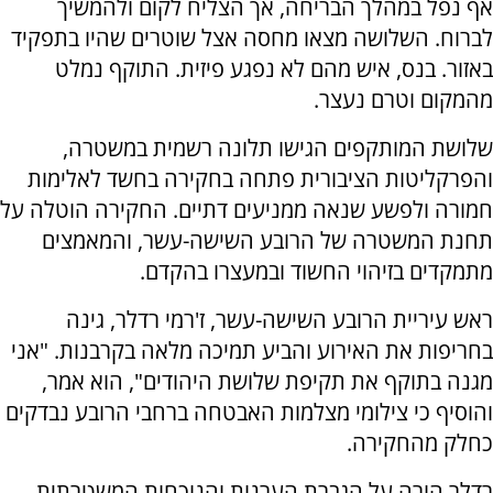
אף נפל במהלך הבריחה, אך הצליח לקום ולהמשיך
לברוח. השלושה מצאו מחסה אצל שוטרים שהיו בתפקיד
באזור. בנס, איש מהם לא נפגע פיזית. התוקף נמלט
מהמקום וטרם נעצר.
שלושת המותקפים הגישו תלונה רשמית במשטרה,
והפרקליטות הציבורית פתחה בחקירה בחשד לאלימות
חמורה ולפשע שנאה ממניעים דתיים. החקירה הוטלה על
תחנת המשטרה של הרובע השישה-עשר, והמאמצים
מתמקדים בזיהוי החשוד ובמעצרו בהקדם.
ראש עיריית הרובע השישה-עשר, ז'רמי רדלר, גינה
בחריפות את האירוע והביע תמיכה מלאה בקרבנות. "אני
מגנה בתוקף את תקיפת שלושת היהודים", הוא אמר,
והוסיף כי צילומי מצלמות האבטחה ברחבי הרובע נבדקים
כחלק מהחקירה.
רדלר הורה על הגברת הערנות והנוכחות המשטרתית