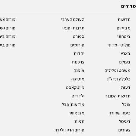
מדורים
חדשות
העולם הערבי
פורום צע
מבזקים
תרבות ופנאי
פורום נשו
ביטחוני
ספורט
פורום בי
פוליטי-מדיני
פורומים
פורום בי
בארץ
יהדות
בעולם
צרכנות
משפט ופלילים
אופנה
כלכלה ונדל"ן
מוסיקה
דעות
פיוטקאסט
חדשות המגזר
ילדודס
אוכל
מודעות אבל
כיפה שחורה
מזג אוויר
דיגיטל
תגיות
צעירים
פורום הריון ולידה