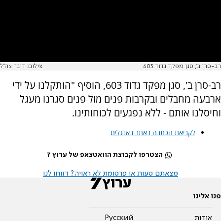
רב-סרן ב', סגן מפקד גדוד 603
צילום: דובר צה"ל
רב-סרן ב', סגן מפקד גדוד 603, הוסיף "הותקלנו על ידי
ארבעה מחבלים ובקרבות פנים מול פנים סגרנו מעגל
וחיסלנו אותם - ללא נפגעים לכוחותינו.
לקריאת הכתבה באתר באנגלית
הצטרפו לקבוצת הוואטצאפ של ערוץ 7
מצאתם טעות או פרסומת לא ראויה? דווחו לנו
פנו אלינו
אודות
Pусский