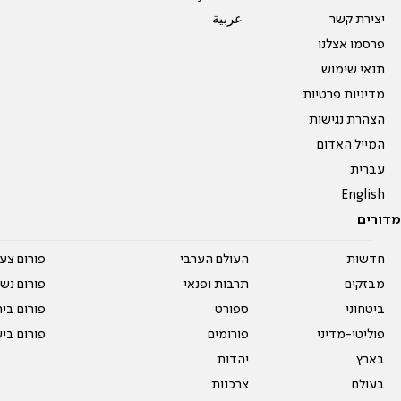
יצירת קשר
عربية
פרסמו אצלנו
תנאי שימוש
מדיניות פרטיות
הצהרת נגישות
המייל האדום
עברית
English
מדורים
חדשות
העולם הערבי
פורום צע
מבזקים
תרבות ופנאי
פורום נשו
ביטחוני
ספורט
פורום בי
פוליטי-מדיני
פורומים
פורום בי
בארץ
יהדות
בעולם
צרכנות