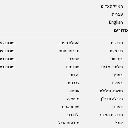
המייל האדום
עברית
English
מדורים
חדשות
העולם הערבי
פורום צע
מבזקים
תרבות ופנאי
פורום נשו
ביטחוני
ספורט
פורום בי
פוליטי-מדיני
פורומים
פורום בי
בארץ
יהדות
בעולם
צרכנות
משפט ופלילים
אופנה
כלכלה ונדל"ן
מוסיקה
דעות
פיוטקאסט
חדשות המגזר
ילדודס
אוכל
מודעות אבל