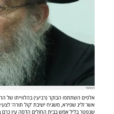
הנפטר
אלפים השתתפו הבוקר (רביעי) בהלווייתו של הרב
אשר זליג שפירא, משגיח ישיבת 'קול תורה' לצעיר
שנפטר בליל אמש בבית החולים הדסה עין כרם בגיל