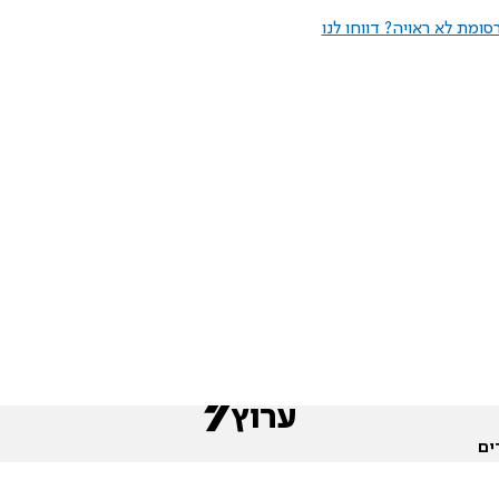
ומת לא ראויה? דווחו לנו
ים
שות
חדשות המגזר
פורומים
תגי