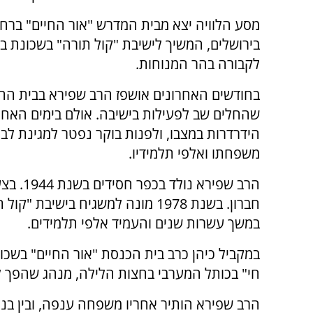
מסע הלוויה יצא מבית המדרש "אור החיים" ברחו
בירושלים, המשיך לישיבת "קול תורה" בשכונת בית
לקבורה בהר המנוחות.
בחודשים האחרונים אושפז הרב שפירא בבית החו
שהחלים שב לפעילות בישיבה. אולם בימים האחר
הידרדרות במצבו, ולפנות בוקר נפטר למגינת לב 
משפחתו ואלפי תלמידיו.
הרב שפי
חברון. בשנת 1978 מונה למשגיח בי
במשך עשרות שנים והעמיד אלפי תלמידים.
במקביל כיהן כרב בית הכנסת "אור החיים" בשכו
חי" בכותל המערבי בחצות הלילה, מנהג שהפך ל
הרב שפירא הותיר אחריו משפחה ענפה, ובין בניו