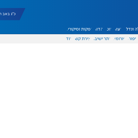
כ"ג באב תשפ"ו |
 ונדל"ן
דעות
אוכל
יהדות
הפקות וסיקורים
ספורט
פורומים
אתר ישיבה
יצירת קשר
עוד