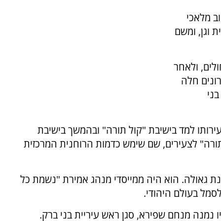
ב מלאכי
 וגן, ומשם
לים, ולאחר
ונים חלה
בני
רא נולד בכפר חסידים בשנת 1944. בצעירותו למד בישיבת "קול תורה" ובהמשך בישיבת
שיבת "קול תורה" לצעירים, שם שימש כדמות הרוחנית המרכזית
נת גאולה. הוא היה ממייסדי מנהג אמירת "נשמת כל
סמל בעולם היהודי.
 נמנה מנחם שפירא, סגן ראש עיריית בני ברק.