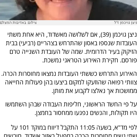
ניצן גויכמן ז"ל
צילום: באדיבות המצלם
ניצן גויכמן (39), אם לשלושה מאשדוד, היא אחת משתי
העובדות שנספו באסון שהתרחש בצהריים (רביעי) בבית
הזיקוק בעיר הדרומית. שמה של העובדת השנייה טרם
פורסם. חקירת האירוע הטראגי נמשכת.
האירוע התרחש כששתי העובדות נמצאו מחוסרות הכרה.
צוותי רפואה שהוזעקו למקום ביצעו בהן פעולות החייאה
ממושכות אך נאלצו לקבוע את מותן.
על פי החשד הראשוני, חליפות העבודה שבהן השתמשו
היו תקולות, והנשים נפגעו ממחסור בחמצן.
לפי מד"א, בשעה 11:05 התקבל דיווח במוקד 101 על
שתי נשים מחוסרות הכרה במפעל באזור אשדוד. חובשים