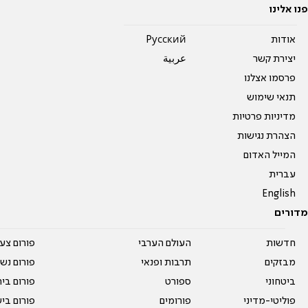
פנו אלינו
אודות
Pусский
יצירת קשר
عربية
פרסמו אצלנו
תנאי שימוש
מדיניות פרטיות
הצהרת נגישות
המייל האדום
עברית
English
מדורים
חדשות
העולם הערבי
פורום צע
מבזקים
תרבות ופנאי
פורום נשו
ביטחוני
ספורט
פורום בי
פוליטי-מדיני
פורומים
פורום בי