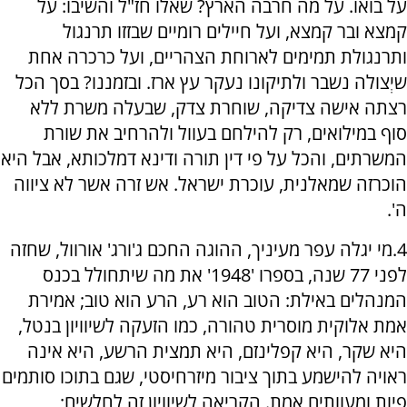
על בואו. על מה חרבה הארץ? שאלו חז"ל והשיבו: על
קמצא ובר קמצא, ועל חיילים רומיים שבזזו תרנגול
ותרנגולת תמימים לארוחת הצהריים, ועל כרכרה אחת
שיְצולה נשבר ולתיקונו נעקר עץ ארז. ובזמננו? בסך הכל
רצתה אישה צדיקה, שוחרת צדק, שבעלה משרת ללא
סוף במילואים, רק להילחם בעוול ולהרחיב את שורת
המשרתים, והכל על פי דין תורה ודינא דמלכותא, אבל היא
הוכרזה שמאלנית, עוכרת ישראל. אש זרה אשר לא ציווה
ה'.
4.מי יגלה עפר מעיניך, ההוגה החכם ג'ורג' אורוול, שחזה
לפני 77 שנה, בספרו '1948' את מה שיתחולל בכנס
המנהלים באילת: הטוב הוא רע, הרע הוא טוב; אמירת
אמת אלוקית מוסרית טהורה, כמו הזעקה לשיוויון בנטל,
היא שקר, היא קפלינזם, היא תמצית הרשע, היא אינה
ראויה להישמע בתוך ציבור מיזרחיסטי, שגם בתוכו סותמים
פיות ומעוותים אמת. הקריאה לשיוויון זה לחלשים;