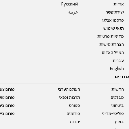
אודות
Pусский
יצירת קשר
عربية
פרסמו אצלנו
תנאי שימוש
מדיניות פרטיות
הצהרת נגישות
המייל האדום
עברית
English
מדורים
חדשות
העולם הערבי
פורום צע
מבזקים
תרבות ופנאי
פורום נשו
ביטחוני
ספורט
פורום בי
פוליטי-מדיני
פורומים
פורום בי
בארץ
יהדות