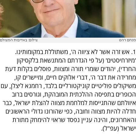
מנחם רהט
צילום: באדיבות המצולם
1. אש זרה אשר לא ציווה ה', משתוללת במקומותינו.
'מיזרחיסטים' (על פי הגדרתם המתנשאת בלקסיקון
החרדי), יהודים שומרי תורה ומצוות, פוסלים בקלות דעת
מחרידה את דבר ה', דברי אלוקים חיים, ומיישרים קו,
משיקולים פוליטיים קוניקטורליים בלבד, רחמנא ליצלן, עם
הכופרים בתפיסה ההלכתית המובהקת, וגורסים ברוב
איוולתם שהתגייסות למלחמת מצווה להצלת ישראל, כבר
חדלה להיות מצווה וחובה, כפי שהורונו גדולי הראשונים
והאחרונים, והינה עניין נפסד שראוי להימחק מתורת
ישראל (עפ"ל).