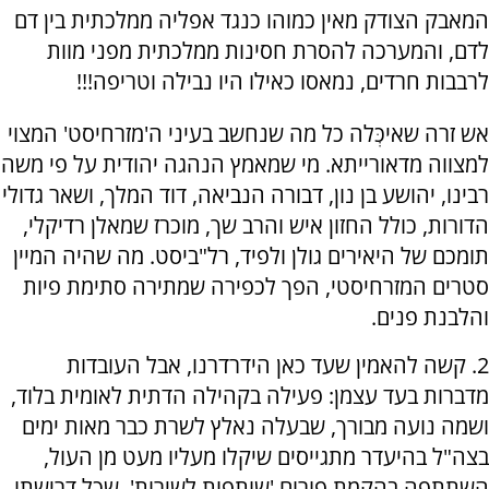
המאבק הצודק מאין כמוהו כנגד אפליה ממלכתית בין דם
לדם, והמערכה להסרת חסינות ממלכתית מפני מוות
לרבבות חרדים, נמאסו כאילו היו נבילה וטריפה!!!
אש זרה שאיכְּלה כל מה שנחשב בעיני ה'מזרחיסט' המצוי
למצווה מדאורייתא. מי שמאמץ הנהגה יהודית על פי משה
רבינו, יהושע בן נון, דבורה הנביאה, דוד המלך, ושאר גדולי
הדורות, כולל החזון איש והרב שך, מוכרז שמאלן רדיקלי,
תומכם של היאירים גולן ולפיד, רל"ביסט. מה שהיה המיין
סטרים המזרחיסטי, הפך לכפירה שמתירה סתימת פיות
והלבנת פנים.
2. קשה להאמין שעד כאן הידרדרנו, אבל העובדות
מדברות בעד עצמן: פעילה בקהילה הדתית לאומית בלוד,
ושמה נועה מבורך, שבעלה נאלץ לשרת כבר מאות ימים
בצה"ל בהיעדר מתגייסים שיקלו מעליו מעט מן העול,
השתתפה בהקמת פורום 'שותפות לשירות', שכל דרישתו