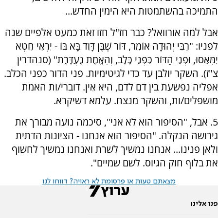
התמיכה בהשתמטות היא הימין החדש...
אבל למה אורוואל? כבר חז"ל חזו זאת כמעט אלפיים שנה
לפניו: "רַבִּי יְהוּדָה אוֹמֵר, דּוֹר שֶׁבֶּן דָּוִד בָּא בּוֹ - יִרְאֵי חֵטְא
יִמָּאֵסוּ, וּפְנֵי הַדּוֹר כִּפְנֵי כֶּלֶב, וְהָאֱמֶת נֶעְדֶּרֶת" (סנהדרין
צ"ז). השקר יולבן עד כדי לגיטימיות. פני הדור כפני הכלב.
אפליה נפשעת בין דם לדם, היא אִין. דוברי/ות האמת
מושפלים/ות, והשקר מנצח. עלמא דשיקרא.
5. אבל, "הסיפור הוא לא אני", סיכמה נועה מבורך את
גירושה הנקלה. "הסיפור הוא אנחנו - הציונות הדתית
ולאן פנינו... אנחנו נמשיך לשרת ואנחנו נמשיך לחשוף
את בלוף חוק הגיוס. לשם שמיים".
מצאתם טעות או פרסומת לא ראויה? דווחו לנו
פנו אלינו