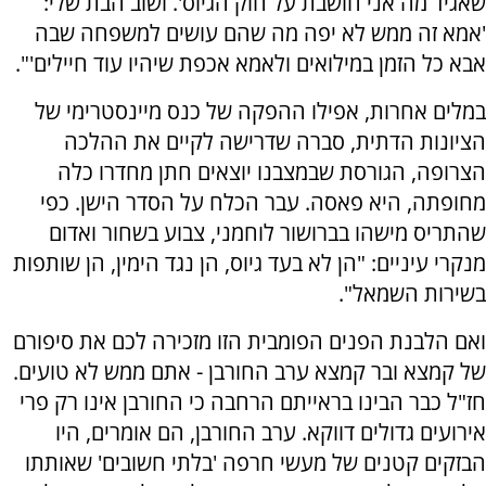
שאגיד מה אני חושבת על חוק הגיוס'. ושוב הבת שלי:
'אמא זה ממש לא יפה מה שהם עושים למשפחה שבה
אבא כל הזמן במילואים ולאמא אכפת שיהיו עוד חיילים'".
במלים אחרות, אפילו ההפקה של כנס מיינסטרימי של
הציונות הדתית, סברה שדרישה לקיים את ההלכה
הצרופה, הגורסת שבמצבנו יוצאים חתן מחדרו כלה
מחופתה, היא פאסה. עבר הכלח על הסדר הישן. כפי
שהתריס מישהו בברושור לוחמני, צבוע בשחור ואדום
מנקרי עיניים: "הן לא בעד גיוס, הן נגד הימין, הן שותפות
בשירות השמאל".
ואם הלבנת הפנים הפומבית הזו מזכירה לכם את סיפורם
של קמצא ובר קמצא ערב החורבן - אתם ממש לא טועים.
חז"ל כבר הבינו בראייתם הרחבה כי החורבן אינו רק פרי
אירועים גדולים דווקא. ערב החורבן, הם אומרים, היו
הבזקים קטנים של מעשי חרפה 'בלתי חשובים' שאותתו