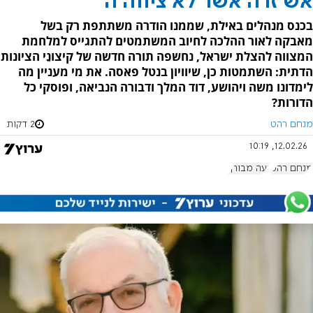
אש זרה אשר לא ציווה ה'
בכנס מנהלים באילת, שממנו הודרה משתתפת רק בשל
מאבקה לאור ההלכה לחיוב המשתמטים להתגייס למלחמת
המצווה להצלת ישראל, נחשפה תורה חדשה של קיצונֵי הציונות
הדתית: השתמטות כן, שיוויון בנטל פאסה. את מי מעניין מה
לימדונו משה ויהושע, דוד המלך ודבורה הנביאה, ופוסקי כל
הדורות?
מנחם רהט
2 דקות
12.02.26, 10:19
מנחם רהט
נעה מבורך