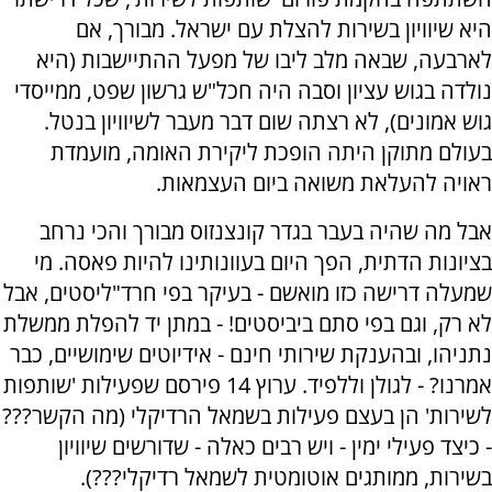
היא שיוויון בשירות להצלת עם ישראל. מבורך, אם
לארבעה, שבאה מלב ליבו של מפעל ההתיישבות (היא
נולדה בגוש עציון וסבה היה חכל"ש גרשון שפט, ממייסדי
גוש אמונים), לא רצתה שום דבר מעבר לשיוויון בנטל.
בעולם מתוקן היתה הופכת ליקירת האומה, מועמדת
ראויה להעלאת משואה ביום העצמאות.
אבל מה שהיה בעבר בגדר קונצנזוס מבורך והכי נרחב
בציונות הדתית, הפך היום בעוונותינו להיות פאסה. מי
שמעלה דרישה כזו מואשם - בעיקר בפי חרד"ליסטים, אבל
לא רק, וגם בפי סתם ביביסטים! - במתן יד להפלת ממשלת
נתניהו, ובהענקת שירותי חינם - אידיוטים שימושיים, כבר
אמרנו? - לגולן וללפיד. ערוץ 14 פירסם שפעילות 'שותפות
לשירות' הן בעצם פעילות בשמאל הרדיקלי (מה הקשר???
- כיצד פעילי ימין - ויש רבים כאלה - שדורשים שיוויון
בשירות, ממותגים אוטומטית לשמאל רדיקלי???).