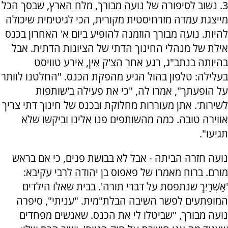
3. נשוב לסיפורה של נועה מבורך, מלח הארץ, שבסך הכל
מייצגת עמדה מזרחיסטית מקורית, הכי לגיטימית שיכולה
להיות. נועה מבורך הוזמנה להופיע ביום א' האחרון בכנס
אילת של מנהלי החינוך הדתי של הציונות הדתית. אבל
בהיותה בנתב"ג, רגע אחר הצ'ק אִין, אירע טוויסט
בעלילה: טלפון בהול הגיע מהפקת הכנס. "החלטנו לוותר
על הופעתך", אמרו לה, "כי את פעילה ב'שותפות
לשירות'. אתן מעוררות מחלוקת ובכנס של חינוך דתי צריך
אווירה טובה. כמה מהשותפים פנו אלינו וביקשו שלא
תגיעו".
נועה חזרה הביתה - אבל לא בבושת פנים, כי אם בראש
מורם. ברוח מאמרו של פאפוס בן יהודה לרבי עקיבא:
'אַשְׁרַיִךְ שנתפסת על דברי תורה'. בבית שאלו הילדים
המופתעים לפשר השיבה הבלת"מית. "עניתי", סיפרה
נועה מבורך, "שביטלו לי את הכנס. שאנשים מפחדים