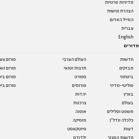
מדיניות פרטיות
הצהרת נגישות
המייל האדום
עברית
English
מדורים
חדשות
העולם הערבי
פורום צע
מבזקים
תרבות ופנאי
פורום נשו
ביטחוני
ספורט
פורום בי
פוליטי-מדיני
פורומים
פורום בי
בארץ
יהדות
בעולם
צרכנות
משפט ופלילים
אופנה
כלכלה ונדל"ן
מוסיקה
דעות
פיוטקאסט
חדשות המגזר
ילדודס