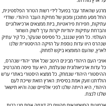
על ארץ מולדתו.
מרגע שהאתר עבר בפועל לידי רשות הטרור הפלסטינית,
החל מסע מתוכנן ומכוון של מחיקת העבר היהודי. שודדי
עתיקות, חפירות פיראטיות, ביזת ממצאים ארכיאולוגיים
והברחת עתיקות יהודיות יקרות ערך לשוק השחור
העולמי. כל חפץ שנגנב, כל פסיפס שנעקר, כל קיר עתיק
שנהרס היוו עדות נוספת על הזיקה ההיסטורית שלנו
לארץ, שהעם המומצא ביקש למחוק.
אויבי העם היהודי מבינים היטב שכל אתר יהודי שנהרס,
כל עדות ארכיאולוגית שנעלמת, היא עוד פיסה מהנרטיב
ההיסטורי היהודי שנמחק. כל ממצא היסטורי באתרי ערש
הולדתנו זועק אמת בסיסית: הארץ הזאת שייכת לעם
היהודי, היא הייתה שלנו לפני אלפיים שנה והיא תישאר
שלנו לנצח.
ארמונות החשמונאים מהווים רק דוגמה אחת מני רבות