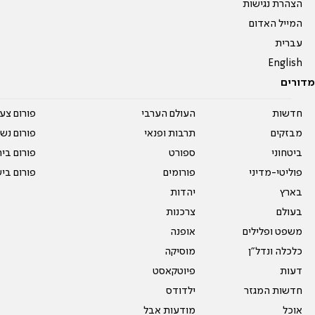
הצהרת נגישות
המייל האדום
עברית
English
מדורים
חדשות
העולם הערבי
פורום צע
מבזקים
תרבות ופנאי
פורום נשו
ביטחוני
ספורט
פורום בי
פוליטי-מדיני
פורומים
פורום בי
בארץ
יהדות
בעולם
צרכנות
משפט ופלילים
אופנה
כלכלה ונדל"ן
מוסיקה
דעות
פיוטקאסט
חדשות המגזר
ילדודס
אוכל
מודעות אבל