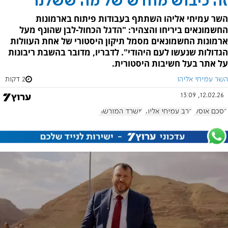
זה כיבוש מחדש של מה ששלנו
השר עמיחי אליהו השתתף בעבודות פיתוח בארמונות
החשמונאים ביריחו והצהיר: "הדגל הכחול-לבן שהונף מעל
ארמונות החשמונאים מסמל תיקון היסטורי של אחת העוולות
הגדולות שנעשו לעם היהודי". לדבריו, מדובר בהשבת ריבונות
על אתר בעל חשיבות היסטורית.
השר עמיחי אליהו
2 דקות
12.02.26, 13:09
הסכם אוסלו
הרב עמיחי אליהו
משרד המורשת