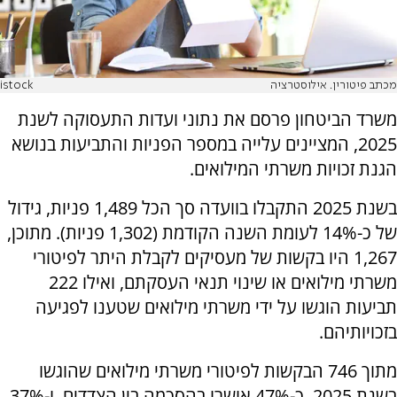
מכתב פיטורין. אילוסטרציה
istock
משרד הביטחון פרסם את נתוני ועדות התעסוקה לשנת
2025, המציינים עלייה במספר הפניות והתביעות בנושא
הגנת זכויות משרתי המילואים.
בשנת 2025 התקבלו בוועדה סך הכל 1,489 פניות, גידול
של כ-14% לעומת השנה הקודמת (1,302 פניות). מתוכן,
1,267 היו בקשות של מעסיקים לקבלת היתר לפיטורי
משרתי מילואים או שינוי תנאי העסקתם, ואילו 222
תביעות הוגשו על ידי משרתי מילואים שטענו לפגיעה
בזכויותיהם.
מתוך 746 הבקשות לפיטורי משרתי מילואים שהוגשו
בשנת 2025, כ-47% אושרו בהסכמה בין הצדדים, ו-37%