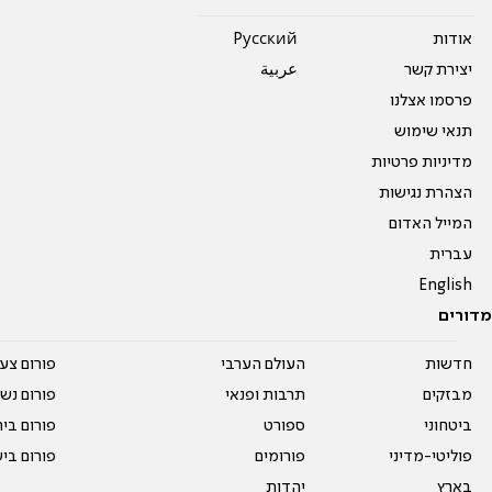
אודות
Pусский
יצירת קשר
عربية
פרסמו אצלנו
תנאי שימוש
מדיניות פרטיות
הצהרת נגישות
המייל האדום
עברית
English
מדורים
חדשות
העולם הערבי
פורום צע
מבזקים
תרבות ופנאי
פורום נשו
ביטחוני
ספורט
פורום בי
פוליטי-מדיני
פורומים
פורום בי
בארץ
יהדות