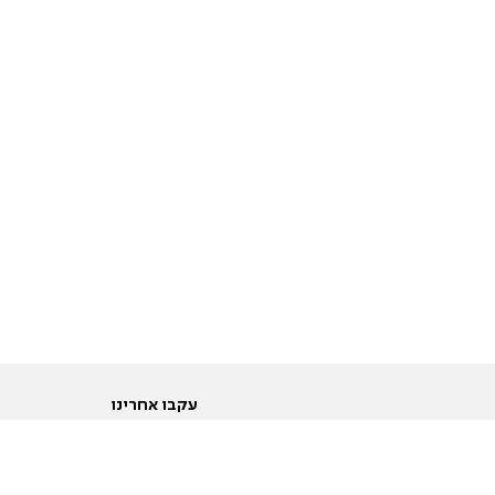
עקבו אחרינו
ות
טוויטר
ם הריון ולידה
פייסבוק