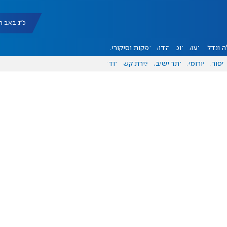
כ"ג באב תשפ"ו |
 ונדל"ן
דעות
אוכל
יהדות
הפקות וסיקורים
ספורט
פורומים
אתר ישיבה
יצירת קשר
עוד