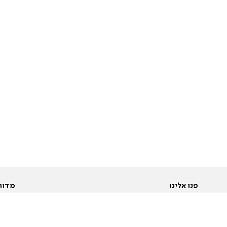
פנו אלינו
מדור
אודות
Pусский
חד
יצירת קשר
عربية
מב