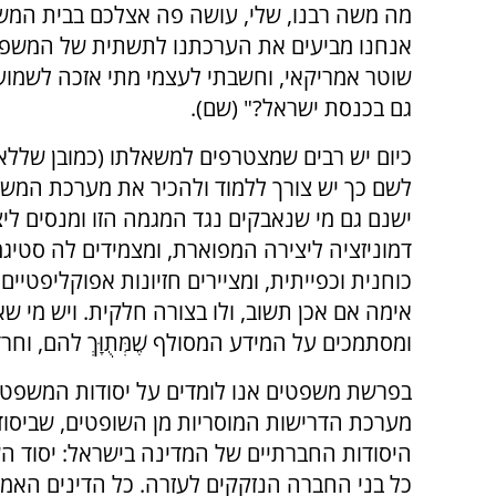
מה משה רבנו, שלי, עושה פה אצלכם בבית המשפט
אנחנו מביעים את הערכתנו לתשתית של המשפט
שוטר אמריקאי, וחשבתי לעצמי מתי אזכה לשמוע 
גם בכנסת ישראל?" (שם).
כיום יש רבים שמצטרפים למשאלתו (כמובן שללא 
לשם כך יש צורך ללמוד ולהכיר את מערכת המשפ
ישנם גם מי שנאבקים נגד המגמה הזו ומנסים ליצ
דמוניזציה ליצירה המפוארת, ומצמידים לה סטיג
כוחנית וכפייתית, ומציירים חזיונות אפוקליפטיים 
אימה אם אכן תשוב, ולו בצורה חלקית. ויש מי שא
ומסתמכים על המידע המסולף שֶׁמְּתֻוָּךְ להם, וחרד
בפרשת משפטים אנו לומדים על יסודות המשפט ה
מערכת הדרישות המוסריות מן השופטים, שביסודם
היסודות החברתיים של המדינה בישראל: יסוד השו
כל בני החברה הנזקקים לעזרה. כל הדינים האמור