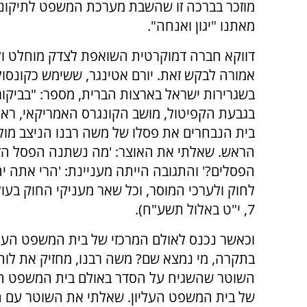
מוזכר בברכה זו שהשבת מערכת המשפט לתיקונ
מאתנו "יגון ואנחה".
דווקא חברה דמוקרטית השואפת לצדק מוחלט ולש
אמורה לבקש זאת. יורם אטינגר, ששימש כקונסול 
בשגרירות ישראל בארצות הברית, מספר: "בביקור
בגבעת הקפיטול, מושב הקונגרס האמריקאי, ראית
בית הנבחרים את פסלו של משה רבנו הניצב מול 
הראש. שאלתי את האוצר: 'מה נשתנה הפסל הז
הפסלים?' והתגובה הייתה מעניינת: 'הרי אתה י
לחוק ולערכי המוסר, וכל שאר מעניקי החוק בעול
7, י"ט באלול תשע"ח).
וכאשר נכנס לאולם המרכזי של בית המשפט העל
בתקרה, מי נמצא שם? משה רבנו, מחזיק את לוחו
השוטר שהשגיח על הסדר באולם בית המשפט העליו
של בית המשפט העליון. שאלתי את השוטר עם המ