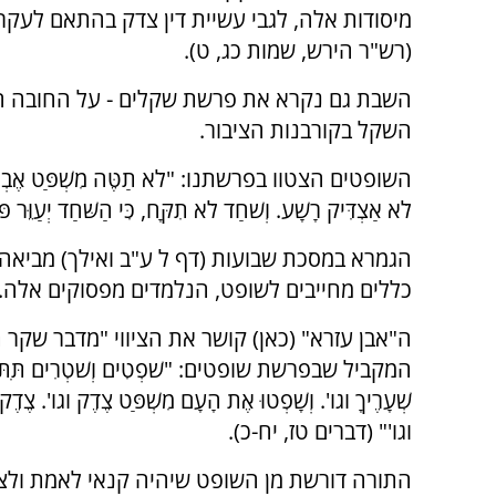
מיסודות אלה, לגבי עשיית דין צדק בהתאם לעקרו
(רש"ר הירש, שמות כג, ט).
השבת גם נקרא את פרשת שקלים - על החובה הש
השקל בקורבנות הציבור.
השופטים הצטוו בפרשתנו: "לֹא תַטֶּה מִשְׁפַּט אֶבְיֹנְךָ בְּרִי
לֹא אַצְדִּיק רָשָׁע. וְשֹׁחַד לֹא תִקָּח, כִּי הַשֹּׁחַד יְעַוֵּר
הגמרא במסכת שבועות (דף ל ע"ב ואילך) מביאה
כללים מחייבים לשופט, הנלמדים מפסוקים אלה.
ה"אבן עזרא" (כאן) קושר את הציווי "מדבר שקר ת
המקביל שבפרשת שופטים: "שֹׁפְטִים וְשֹׁטְרִים תִּתֶּן לְ
שְׁעָרֶיךָ וגו'. וְשָׁפְטוּ אֶת הָעָם מִשְׁפַּט צֶדֶק וגו'. צֶדֶק 
וגו'" (דברים טז, יח-כ).
התורה דורשת מן השופט שיהיה קנאי לאמת ולצד