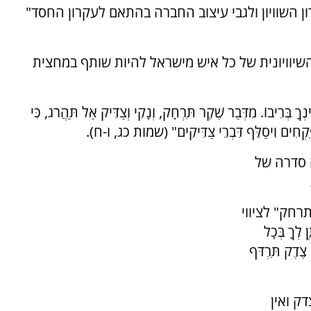
ן השוויון ולגבי עיצוב החברה בהתאם לעקרון החסד"
יוויונית של כל איש מישראל להיות שותף במחצית
בוֹ. מִדְּבַר שֶׁקֶר תִּרְחָק, וְנָקִי וְצַדִּיק אַל תַּהֲרֹג, כִּי
 פִּקְחִים וִיסַלֵּף דִּבְרֵי צַדִּיקִים" (שמות כג, ו-ח).
 סדרה של
רחק" לציווי
ךָ בְּכָל
צֶדֶק תִּרְדֹּף
ק ואין