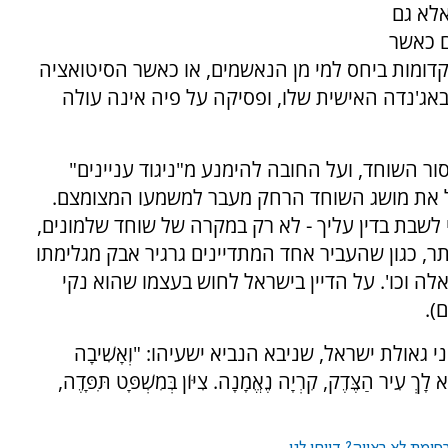
אלא גם
ם כאשר
 הקדומות ביחס למי מן הנאשמים, או כאשר הסיטואציה
באג'נדה האישית שלו, ופסיקה על פיה אינה עולה
ור השוחד, ועל החובה להימנע מ"ניגוד עניינים"
ל את מושג השוחד הרחק מעבר למשמעו המצומצם.
ני לשבת בדין עליך - לא רק במקרה של שוחד שלמונים,
ר, כגון שהעביר אחד המתדיינים גרגיר אבק מגלימתו
 באלה וכו'. על הדיין בישראל לחוש בעצמו שהוא נקי
).
ולת ישראל, שניבא הנביא ישעיהו: "וְאָשִׁיבָה
ָרֵא לָךְ עִיר הַצֶּדֶק, קִרְיָה נֶאֱמָנָה. צִיּוֹן בְּמִשְׁפָּט תִּפָּדֶה,