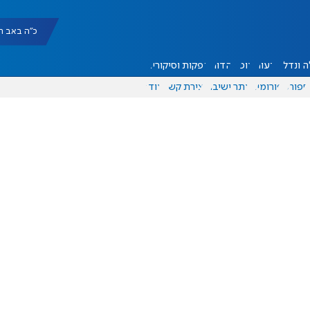
כ"ה באב תשפ"ו |
 ונדל"ן
דעות
אוכל
יהדות
הפקות וסיקורים
ספורט
פורומים
אתר ישיבה
יצירת קשר
עוד