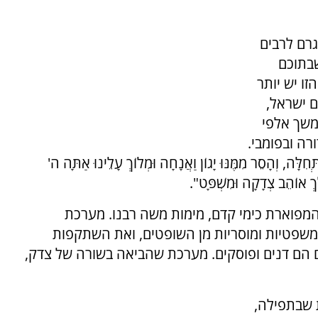
רם לרבים
בתוכם
זו יש יותר
 ישראל,
משך אלפי
ה ובפומבי.
חִלָּה, וְהָסֵר מִמֶּנּוּ יָגוֹן וַאֲנָחָה וּמְלוֹךְ עָלֵינוּ אַתָּה ה'
לֶךְ אוֹהֵב צְדָקָה וּמִשְׁפָּט".
פוארת כימי קדם, מימות משה רבנו. מערכת
משפטיות ומוסריות מן השופטים, ואת השתקפות
הם דנים ופוסקים. מערכת שהביאה בשורה של צדק,
 שבתפילה,