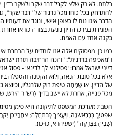
בלתם. לא רק שלא לקבל דבר שקר ולשקר בדין, 
להתרחק בכל כוחו מכל נדנוד של "דבר שקר", ג
הדבר אינו נוח לו באופן אישי, ונוגד את דעותיו
העומדת במרכז הדיון נוגעת בצורה כזו או אחרת 
בקנה אחד עם האמת.
כמו כן, מפסוקים אלה אנו לומדים על הרחבת איס
ו"מאכיפה בררנית": "והנה הרחיבה תורת ישרא
דייני ישראל אמרו: 'פסילנא לך לדינא' - פסול א
אלא בכל טובת הנאה, וְלוּא הקטנה והטפלה ביות
של הדיין, או שֶׁמָּחָה טיפת רוק שלרגליו, וכיוצא
מכל פנייה, אחרת לא יישב בדין" (רש"ר הירש, שם
השבת מערכת המשפט לתיקונה היא סימן מסימני גא
שֹׁפְטַיִךְ כְּבָרִאשֹׁנָה, וְיֹעֲצַיִךְ כְּבַתְּחִלָּה; אַחֲרֵי־כֵן יִקּ
וְשָׁבֶיהָ בִּצְדָקָה" (ישעיהו א, כו-כז).