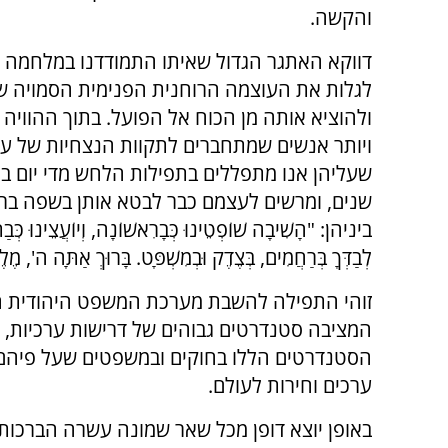
והקשה.
דווקא האתגר הגדול שאיתו התמודדנו במלחמה ג
לגלות את העוצמה הרוחנית הפנימית הסמויה ש
ולהוציא אותה מן הכוח אל הפועל. בתוך ההוויה ה
ויותר אנשים שמתחברים לתקוות הנצחיות של עם
שעליהן אנו מתפללים בתפילות הלחש מדי יום ב
שנים, ומרשים לעצמם כבר לבטא אותן בשפה ברור
ביניהן: "הָשִׁיבָה שׁוֹפְטֵינוּ כְּבָרִאשׁוֹנָה, וְיוֹעֲצֵינוּ כְּבַתְּ
לְבַדְּךָ בְּרַחֲמִים, בְּצֶדֶק וּבְמִשְׁפָּט. בָּרוּךְ אַתָּה ה', מֶ
זוהי התפילה להשבת מערכת המשפט היהודית המ
המציבה סטנדרטים גבוהים של דרישות ערכיות, 
הסטנדרטים הללו בחוקים ובמשפטים שעל פיהם 
ערכים וחירות לעולם.
באופן יוצא דופן מכל שאר שמונה עשרה הברכות