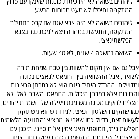
ליהודים בשואה לא היו כיתות כוננות שזינקו עם פרוץ
המתקפה וחיסלו לא מעט מכוחות הרשע.
ליהודים בשואה לא היה צבא שגם אם קרס בתחילת
המתקפה, התעשת במהרה ויצא למכת נגד בצבא
הפלשתינאצי.
השואה נמשכה 4 שנים, לא 40 שעות.
אבל גם אם אין מקום להשוות בין טבח שמחת תורה
לשואה, אבל ההשוואה בין החמאס לנאצים נכונה
ומדוייקת. ההבדל היחיד בינם הוא לא במבחן הרצונות
והכוונות אלא במבחן היכולות. החמאס, השבח לאל, לא
הצליח להקים מכונה משומנת ויעילה של השמדת יהודים,
כמו שהקים השלטון הנאצי, למרות שהוא משתוקק
לעשות זאת, בדיוק כמו שאבי או ממציא 'התנועה הלאומית
הפלשתינית', המופתי חאג' אמין אל חוסייני, תיכנן עם
הנאצים להקים מחנה השמדה כזה בעמק דותן בצפון