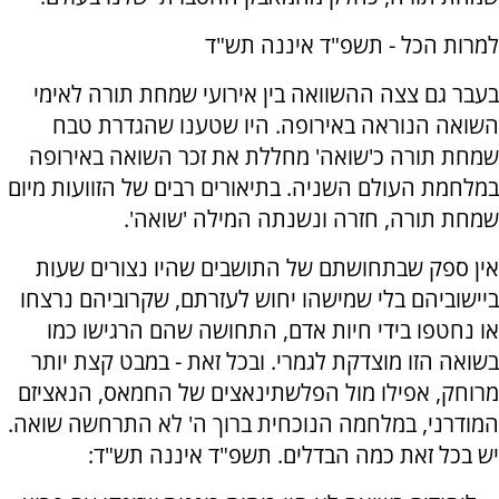
למרות הכל - תשפ"ד איננה תש"ד
בעבר גם צצה ההשוואה בין אירועי שמחת תורה לאימי
השואה הנוראה באירופה. היו שטענו שהגדרת טבח
שמחת תורה כ'שואה' מחללת את זכר השואה באירופה
במלחמת העולם השניה. בתיאורים רבים של הזוועות מיום
שמחת תורה, חזרה ונשנתה המילה 'שואה'.
אין ספק שבתחושתם של התושבים שהיו נצורים שעות
ביישוביהם בלי שמישהו יחוש לעזרתם, שקרוביהם נרצחו
או נחטפו בידי חיות אדם, התחושה שהם הרגישו כמו
בשואה הזו מוצדקת לגמרי. ובכל זאת - במבט קצת יותר
מרוחק, אפילו מול הפלשתינאצים של החמאס, הנאציזם
המודרני, במלחמה הנוכחית ברוך ה' לא התרחשה שואה.
יש בכל זאת כמה הבדלים. תשפ"ד איננה תש"ד: