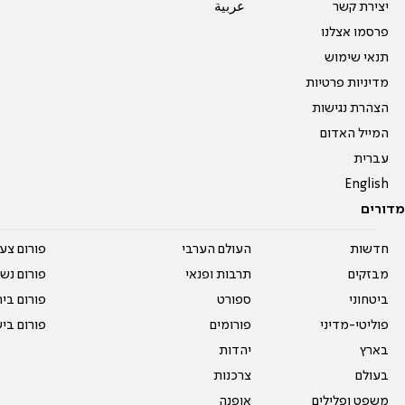
יצירת קשר
عربية
פרסמו אצלנו
תנאי שימוש
מדיניות פרטיות
הצהרת נגישות
המייל האדום
עברית
English
מדורים
חדשות
העולם הערבי
פורום צע
מבזקים
תרבות ופנאי
פורום נשו
ביטחוני
ספורט
פורום בי
פוליטי-מדיני
פורומים
פורום בי
בארץ
יהדות
בעולם
צרכנות
משפט ופלילים
אופנה