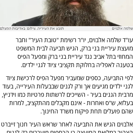
שלמה אלבוים
תובע את העיריה. צילום: באדיבות המצלם
עו"ד שלמה אלבוים, יו"ר רשימת "טובת העיר" וחבר
מועצת עיריית בני ברק, הגיש תביעה לבית המשפט
המחוזי בתל אביב נגד עיריית בני ברק ומפעל הפיס
בטענה לאפליה בחלוקת תקציבי ציוד לגני ילדים.
לפי התביעה, כספים שמעביר מפעל הפיס לרכישת ציוד
לגני ילדים מגיעים אך ורק לגנים שבבעלות העירייה, בעוד
מרבית הגנים בעיר - השייכים לרשתות פרטיות כמו ויז'ניץ,
בעלזא, ש"ס ואחרות - אינם מקבלים מהתקציב, למרות
שהם פועלים תחת פיקוח משרד החינוך.
אלבוים הגיש את התביעה לאחר שראש העיר חנוך זייברט
הצהיר במליאת המועצה כי הכספים מועברים רק לגנים