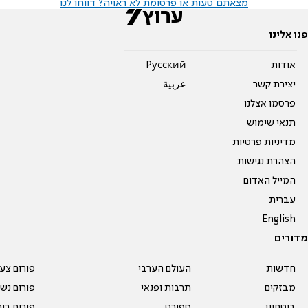
מצאתם טעות או פרסומת לא ראויה? דווחו לנו
פנו אלינו
אודות
Pусский
יצירת קשר
عربية
פרסמו אצלנו
תנאי שימוש
מדיניות פרטיות
הצהרת נגישות
המייל האדום
עברית
English
מדורים
חדשות
העולם הערבי
פורום צע
מבזקים
תרבות ופנאי
פורום נשו
ביטחוני
ספורט
פורום בי