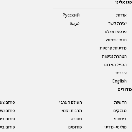
פנו אלינו
אודות
Pусский
יצירת קשר
عربية
פרסמו אצלנו
תנאי שימוש
מדיניות פרטיות
הצהרת נגישות
המייל האדום
עברית
English
מדורים
חדשות
העולם הערבי
פורום צע
מבזקים
תרבות ופנאי
פורום נשו
ביטחוני
ספורט
פורום בי
פוליטי-מדיני
פורומים
פורום בי