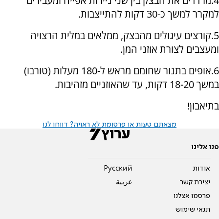
4.מרדדים את הבצק בין שני ניירות אפייה ומעבירים
למקרר למשך כ-30 דקות להתייצבות.
5.קורצים עיגולים מהבצק, ממלאים במלית הרצויה
ומעצבים לצורת אוזני המן.
6.אופים בתנור שחומם מראש ל-180 מעלות (טורבו)
במשך 18-20 דקות, עד שהאוזניים מזהיבות.
בתיאבון!
מצאתם טעות או פרסומת לא ראויה? דווחו לנו
פנו אלינו
אודות
Pусский
יצירת קשר
عربية
פרסמו אצלנו
תנאי שימוש