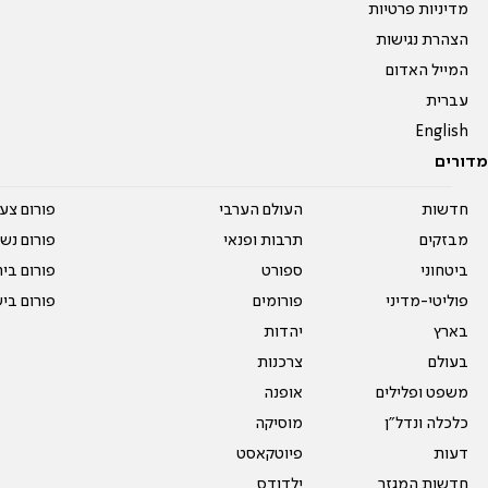
מדיניות פרטיות
הצהרת נגישות
המייל האדום
עברית
English
מדורים
חדשות
העולם הערבי
פורום צע
מבזקים
תרבות ופנאי
פורום נשו
ביטחוני
ספורט
פורום בי
פוליטי-מדיני
פורומים
פורום בי
בארץ
יהדות
בעולם
צרכנות
משפט ופלילים
אופנה
כלכלה ונדל"ן
מוסיקה
דעות
פיוטקאסט
חדשות המגזר
ילדודס