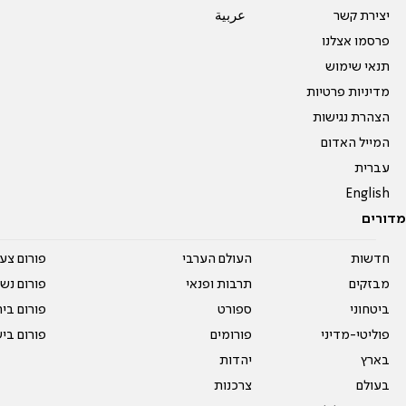
יצירת קשר
عربية
פרסמו אצלנו
תנאי שימוש
מדיניות פרטיות
הצהרת נגישות
המייל האדום
עברית
English
מדורים
חדשות
העולם הערבי
פורום צע
מבזקים
תרבות ופנאי
פורום נשו
ביטחוני
ספורט
פורום בי
פוליטי-מדיני
פורומים
פורום בי
בארץ
יהדות
בעולם
צרכנות