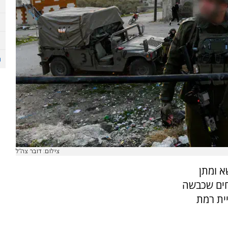
צילום: דובר צה"ל
א ומתן
חים שכבשה
ית רמת