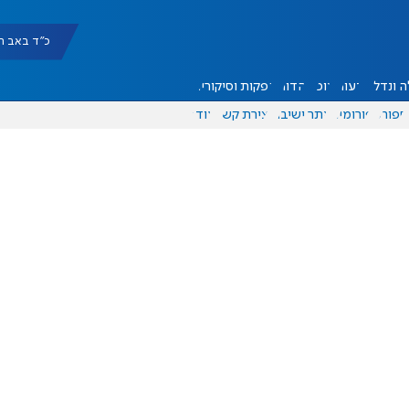
כ"ד באב תשפ"ו |
 ונדל"ן
דעות
אוכל
יהדות
הפקות וסיקורים
ספורט
פורומים
אתר ישיבה
יצירת קשר
עוד