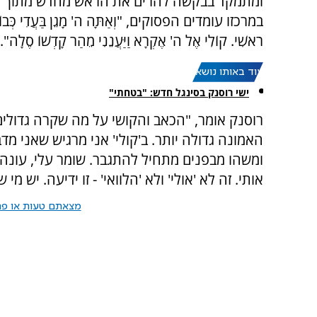
ומתמקד בבקשה להרים את הראש מחדש מתוך א
במרכזו עומדים הפסוקים, "וְאַתָּה ה' מָגֵן בַּעֲדִי כְּבוֹדִ
רֹאשִׁי. קוֹלִי אֶל ה' אֶקְרָא וַיַּעֲנֵנִי מֵהַר קָדְשׁוֹ סֶלָה".
עוד באותו נושא:
ישי רוסנק בסינגל חדש: "בטחתי"
רוסנק אומר, "הכאב והקושי על מה שקרה גדולים
האמונה גדולה יותר. ב'קולי' אני מרגיש שאני מד
ומשהו מבפנים מתחיל להתגבר. שומר עלי, עונה ל
אותי. זה לא 'אולי' ולא 'הלוואי' - זו ידיעה. יש מי
מצאתם טעות או פרס