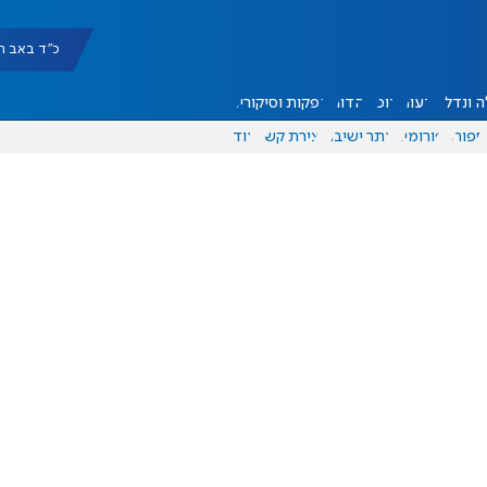
כ"ד באב תשפ"ו |
 ונדל"ן
דעות
אוכל
יהדות
הפקות וסיקורים
ספורט
פורומים
אתר ישיבה
יצירת קשר
עוד