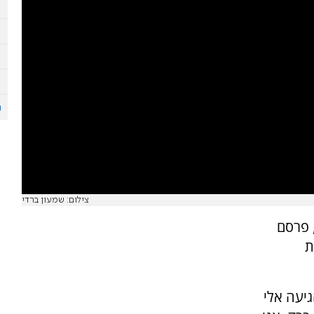
צילום: שמעון ברדי
, פרסם
ת
גיעה אלי