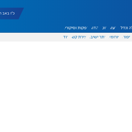
כ"ו באב תשפ"ו |
 ונדל"ן
דעות
אוכל
יהדות
הפקות וסיקורים
ספורט
פורומים
אתר ישיבה
יצירת קשר
עוד