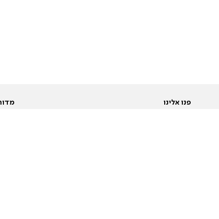
פנו אלינו
מדור
אודות
Pусский
חד
יצירת קשר
عربية
מב
פרסמו אצלנו
בי
תנאי שימוש
פו
מדיניות פרטיות
בא
הצהרת נגישות
בע
המייל האדום
מש