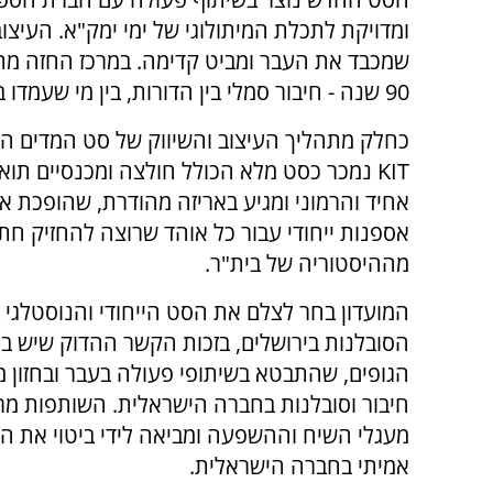
ומדויקת לתכלת המיתולוגי של ימי ימק"א. העיצוב 
שמכבד את העבר ומביט קדימה. במרכז החזה מתנו
90 שנה - חיבור סמלי בין הדורות, בין מי שעמדו ביציעים ההם לבין מי שממלאים היום את טדי.
כחלק מתהליך העיצוב והשיווק של סט המדים ה
KIT נמכר כסט מלא הכולל חולצה ומכנסיים תוא
אחיד והרמוני ומגיע באריזה מהודרת, שהופכת או
אספנות ייחודי עבור כל אוהד שרוצה להחזיק חת
מההיסטוריה של בית"ר.
המועדון בחר לצלם את הסט הייחודי והנוסטלגי במ
הסובלנות בירושלים, בזכות הקשר ההדוק שיש בין
הגופים, שהתבטא בשיתופי פעולה בעבר ובחזון 
חיבור וסובלנות בחברה הישראלית. השותפות מ
מעגלי השיח וההשפעה ומביאה לידי ביטוי את הכו
אמיתי בחברה הישראלית.