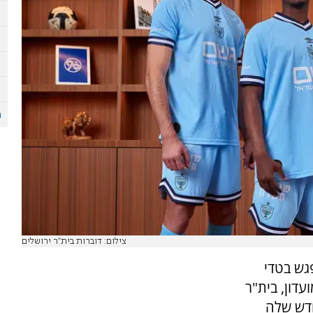
צילום: דוברות בית"ר ירושלים
גש בטדי
גיגות 90 השנים למועדון, בית"ר
חדש שלה