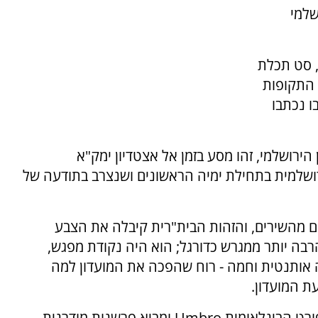
שלמי
 בסט מדים חדש הנקרא בשם "ימקא KIT", סט תכלת
 התקופות
ו נכתבו
הירושלמי, זהו מסע בזמן אל אצטדיון ימק"א
רושלמית בתחילת ימיה הראשונים ושנצרב בתודעה של
ים מהשירים, והזהות הבית"רית קיבלה את הצבע
הרבה יותר ממגרש כדורגל; הוא היה נקודת מפגש,
ירה אותנטית וחמה - רוח שהפכה את המועדון למה
ת המועדון.
הסט החדש נוצר בשיתוף פעולה עם חברת הספורט הבינלאומית Umbro ומביא פרשנות מודרנית