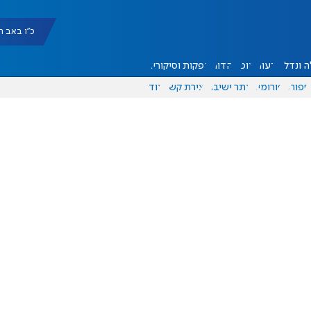
כ"ו באב תשפ"ו |
 ונדל"ן
דעות
אוכל
יהדות
הפקות וסיקורים
ספורט
פורומים
אתר ישיבה
יצירת קשר
עוד